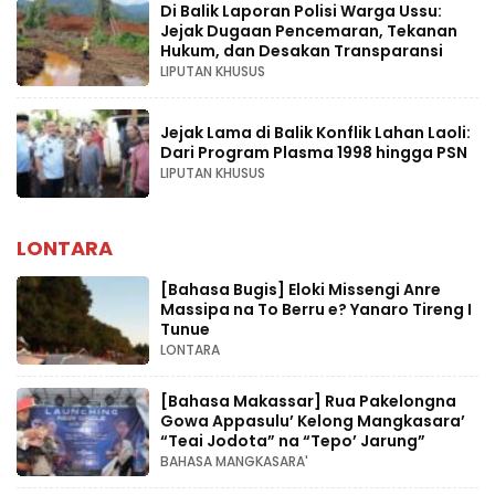
Di Balik Laporan Polisi Warga Ussu:
Jejak Dugaan Pencemaran, Tekanan
Hukum, dan Desakan Transparansi
LIPUTAN KHUSUS
Jejak Lama di Balik Konflik Lahan Laoli:
Dari Program Plasma 1998 hingga PSN
LIPUTAN KHUSUS
LONTARA
[Bahasa Bugis] ‎Eloki Missengi Anre
Massipa na To Berru e? Yanaro Tireng I
Tunue
LONTARA
[Bahasa Makassar] Rua Pakelongna
Gowa Appasulu’ Kelong Mangkasara’
“Teai Jodota” na “Tepo’ Jarung”
BAHASA MANGKASARA'