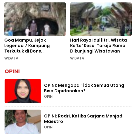
Goa Mampu, Jejak
Hari Raya Idulfitri, Wisata
Legenda 7 Kampung
Ke’te’ Kesu’ Toraja Ramai
Terkutuk di Bone,
Dikunjungi Wisatawan
Rekomendasi Liburan
WISATA
WISATA
Lebaran 2026
OPINI
OPINI: Mengapa Tidak Semua Utang
Bisa Dipidanakan?
OPINI
OPINI: Rodri, Ketika Sarjana Menjadi
Maestro
OPINI