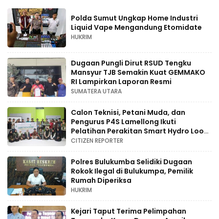
Polda Sumut Ungkap Home Industri
Liquid Vape Mengandung Etomidate
HUKRIM
Dugaan Pungli Dirut RSUD Tengku
Mansyur TJB Semakin Kuat GEMMAKO
RI Lampirkan Laporan Resmi
SUMATERA UTARA
Calon Teknisi, Petani Muda, dan
Pengurus P4S Lamellong Ikuti
Pelatihan Perakitan Smart Hydro Loop
di Desa Kajaolaliddong
CITIZEN REPORTER
Polres Bulukumba Selidiki Dugaan
Rokok Ilegal di Bulukumpa, Pemilik
Rumah Diperiksa
HUKRIM
Kejari Taput Terima Pelimpahan