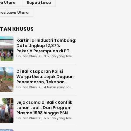
u Utara
Bupati Luwu
res Luwu Utara
UTAN KHUSUS
Kartini di Industri Tambang:
Data Ungkap 12,37%
Pekerja Perempuan di PT
Vale Indonesia
Liputan Khusus
3 bulan yang lalu
Di Balik Laporan Polisi
Warga Ussu: Jejak Dugaan
Pencemaran, Tekanan
Hukum, dan Desakan
Liputan Khusus
4 bulan yang lalu
Transparansi
Jejak Lama di Balik Konflik
Lahan Laoli: Dari Program
Plasma 1998 hingga PSN
Liputan Khusus
5 bulan yang lalu