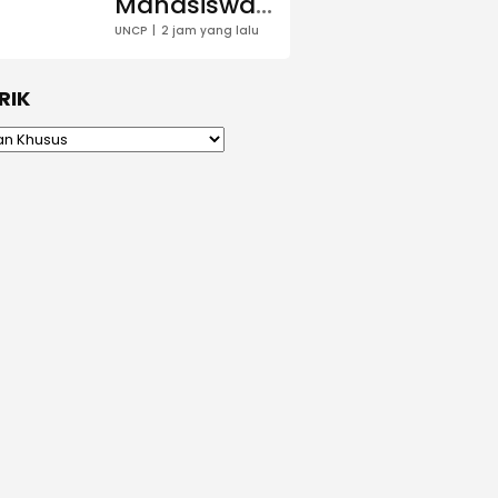
Mahasiswa
Bus Sekolah
Menentukan
UNCP
2 jam yang lalu
Disorot
Topik
Penelitian
RIK
dengan
Bantuan AI