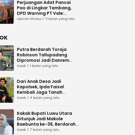
Perjuangan Adat Pancai
Pao di Lingkar Tambang,
DPD Warning PT Vale:
Jangan Abaikan Budaya
Liputan Khusus
11 bulan yang lalu
OK
Putra Berdarah Toraja
Robinson Tallupadang
Dipromosi Jadi Danrem
141/Toddopuli
Sosok
1 bulan yang lalu
Dari Anak Desa Jadi
Kapolsek, Ipda Faisal
Kembali Jaga Tanah
Kelahiran
Sosok
4 bulan yang lalu
Kakak Bupati Luwu Utara
Ditunjuk Jadi Makole
Baebunta ke-36, Berdarah
Luwu–Gowa
Sosok
7 bulan yang lalu