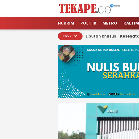
Tekape.co
Jendela Informasi Kita
HUKRIM
POLITIK
METRO
KALTIM
Liputan Khusus
Kesehat
Topik