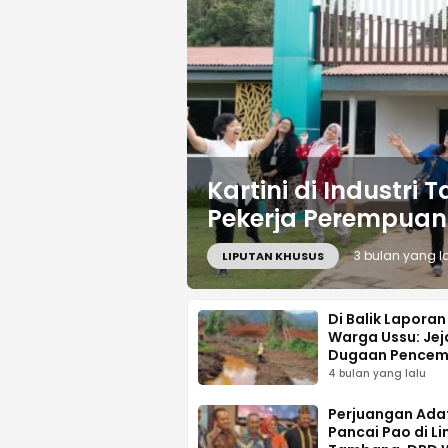
Kartini di Industr
Pekerja Perempuan 
3 bulan yang l
LIPUTAN KHUSUS
Di Balik Laporan 
Warga Ussu: Jej
Dugaan Pencem
Tekanan Hukum,
4 bulan yang lalu
Desakan Transp
Perjuangan Ada
Pancai Pao di Li