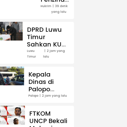
Gowa
Hukrim
39 detik
yang lalu
Melebar,
Sekda
Diperiksa
DPRD Luwu
Penyidik
Timur
Sahkan KUA-
PPAS 2027,
Luwu
2 jam yang
Timur
lalu
APBD Rp2,26
Triliun Siap
Dikawal
Kepala
hingga
Dinas di
Pembahasan
Palopo
RAPBD
Hadiri
Palopo
2 jam yang lalu
Pelantikan
Ketua
FTKOM
Gerindra,
UNCP Bekali
Penggunaan