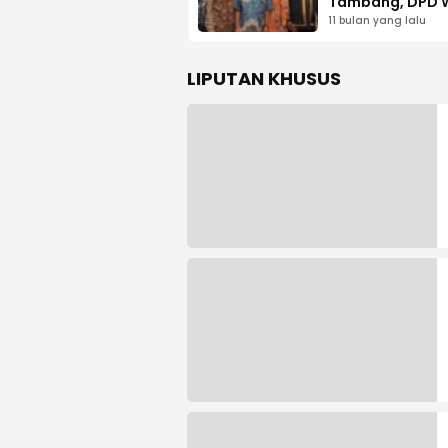
Tambang, DPD 
PT Vale: Jangan
11 bulan yang lalu
Abaikan Budaya
LIPUTAN KHUSUS