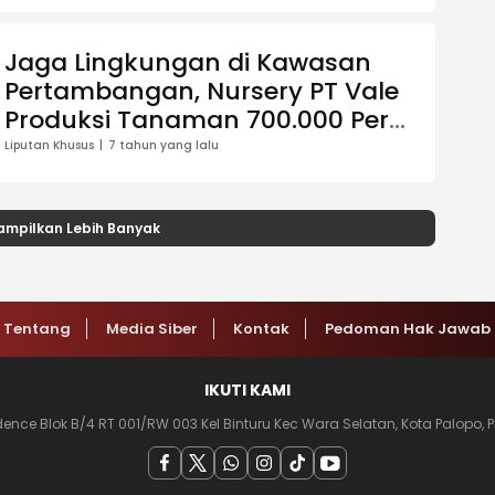
Jaga Lingkungan di Kawasan
Pertambangan, Nursery PT Vale
Produksi Tanaman 700.000 Per
Tahun
Liputan Khusus
7 tahun yang lalu
ampilkan Lebih Banyak
Tentang
Media Siber
Kontak
Pedoman Hak Jawab
IKUTI KAMI
ce Blok B/4 RT 001/RW 003 Kel Binturu Kec Wara Selatan, Kota Palopo, Pr