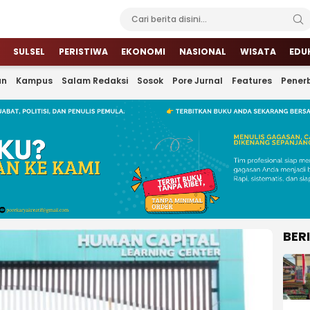
SULSEL
PERISTIWA
EKONOMI
NASIONAL
WISATA
EDU
an
Kampus
Salam Redaksi
Sosok
Pore Jurnal
Features
Penerb
BER