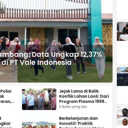
i Tambang: Data Ungkap 12,37%
di PT Vale Indonesia
alu
Polisi
Jejak Lama di Balik
ak
Konflik Lahan Laoli: Dari
aran,
Program Plasma 1998
 dan
hingga PSN
5 bulan yang lalu
aransi
t
Berkelanjutan dan
ngkar
Inovatif: Praktik