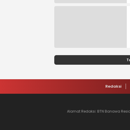
T
Redaksi
Alamat Redaksi: BTN Banawa Residen