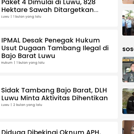
Paket 4 Dimulai di Luwu, 828
Hektare Sawah Ditargetkan
Terairi Optimal
Luwu
1 bulan yang lalu
IPMAL Desak Penegak Hukum
Usut Dugaan Tambang Ilegal di
SOS
Bajo Barat Luwu
Hukum
1 bulan yang lalu
Sidak Tambang Bajo Barat, DLH
Luwu Minta Aktivitas Dihentikan
Luwu
2 bulan yang lalu
Diduga Dibekingi Oknum APH,