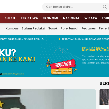
SULSEL
PERISTIWA
EKONOMI
NASIONAL
WISATA
EDU
an
Kampus
Salam Redaksi
Sosok
Pore Jurnal
Features
Penerb
BER