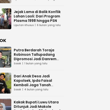
Transparansi
Jejak Lama di Balik Konflik
Lahan Laoli: Dari Program
Plasma 1998 hingga PSN
Liputan Khusus
6 bulan yang lalu
OK
Putra Berdarah Toraja
Robinson Tallupadang
Dipromosi Jadi Danrem
141/Toddopuli
Sosok
1 bulan yang lalu
Dari Anak Desa Jadi
Kapolsek, Ipda Faisal
Kembali Jaga Tanah
Kelahiran
Sosok
4 bulan yang lalu
Kakak Bupati Luwu Utara
Ditunjuk Jadi Makole