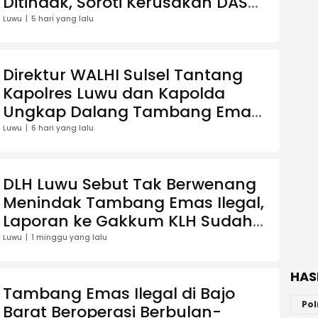
Ditindak, Soroti Kerusakan DAS
Suso
Luwu
5 hari yang lalu
Direktur WALHI Sulsel Tantang
Kapolres Luwu dan Kapolda
Ungkap Dalang Tambang Emas
Ilegal di Bajo Barat
Luwu
6 hari yang lalu
DLH Luwu Sebut Tak Berwenang
Menindak Tambang Emas Ilegal,
Laporan ke Gakkum KLH Sudah
Diteruskan
Luwu
1 minggu yang lalu
HAS
Tambang Emas Ilegal di Bajo
Pol
Barat Beroperasi Berbulan-