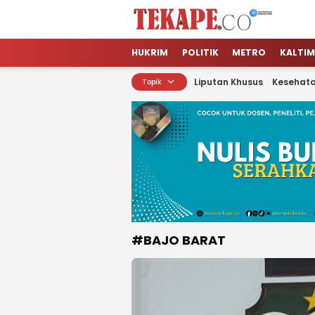
Tekape.co
Jendela Informasi Kita
HUKRIM
POLITIK
METRO
KALTIM
Liputan Khusus
Kesehat
Topik
#BAJO BARAT