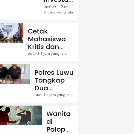
Ratusan
Liputan
3 jam
Khusus
yang lalu
Triliun,
45 Ribu
Tenaga
Cetak
Kerja
Mahasiswa
Jadi
Kritis dan
Taruhan
Berpengaruh,
UNCP
6 jam yang lalu
di Balik
BEM UNCP
Polemik
Gelar
Polres Luwu
Lahan
Pelatihan
Tangkap
Laoli
Advokasi dan
Dua
Jurnalistik
Saudara
Luwu
6 jam yang lalu
Kandung
Diduga
Wanita
Edarkan
di
Sabu di
Palopo