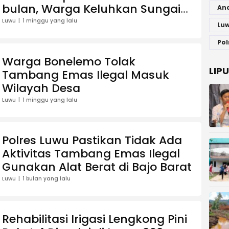
bulan, Warga Keluhkan Sungai
An
Keruh, Aktivis: Mana Polisi?
Luwu
1 minggu yang lalu
Luw
Pol
Warga Bonelemo Tolak
LIP
Tambang Emas Ilegal Masuk
Wilayah Desa
Luwu
1 minggu yang lalu
Polres Luwu Pastikan Tidak Ada
Aktivitas Tambang Emas Ilegal
Gunakan Alat Berat di Bajo Barat
Luwu
1 bulan yang lalu
Rehabilitasi Irigasi Lengkong Pini