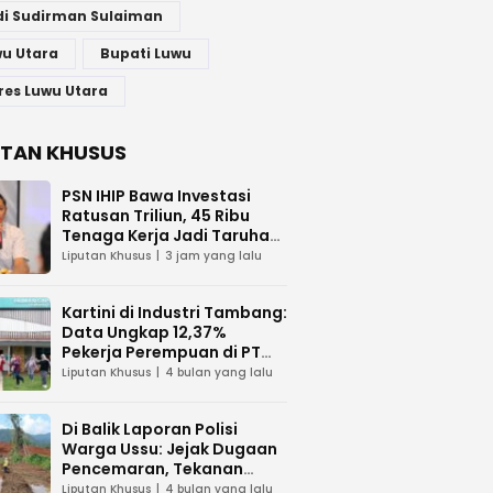
di Sudirman Sulaiman
u Utara
Bupati Luwu
res Luwu Utara
UTAN KHUSUS
PSN IHIP Bawa Investasi
Ratusan Triliun, 45 Ribu
Tenaga Kerja Jadi Taruhan
di Balik Polemik Lahan Laoli
Liputan Khusus
3 jam yang lalu
Kartini di Industri Tambang:
Data Ungkap 12,37%
Pekerja Perempuan di PT
Vale Indonesia
Liputan Khusus
4 bulan yang lalu
Di Balik Laporan Polisi
Warga Ussu: Jejak Dugaan
Pencemaran, Tekanan
Hukum, dan Desakan
Liputan Khusus
4 bulan yang lalu