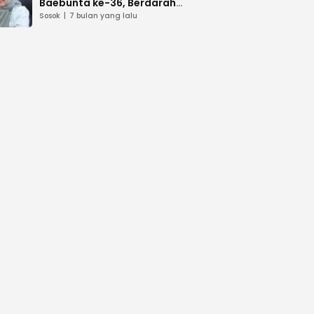
Baebunta ke-36, Berdarah
Luwu–Gowa
Sosok
7 bulan yang lalu