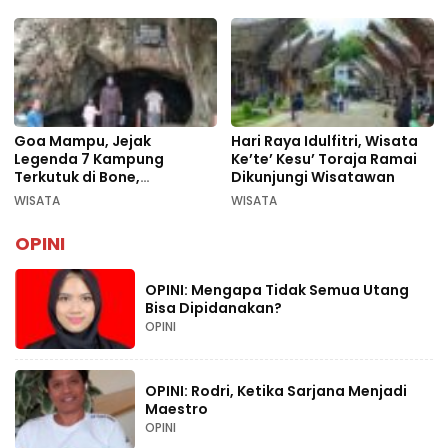
Goa Mampu, Jejak
Hari Raya Idulfitri, Wisata
Legenda 7 Kampung
Ke’te’ Kesu’ Toraja Ramai
Terkutuk di Bone,
Dikunjungi Wisatawan
Rekomendasi Liburan
WISATA
WISATA
Lebaran 2026
OPINI
OPINI: Mengapa Tidak Semua Utang
Bisa Dipidanakan?
OPINI
OPINI: Rodri, Ketika Sarjana Menjadi
Maestro
OPINI