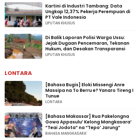
Kartini di Industri Tambang: Data
Ungkap 12,37% Pekerja Perempuan di
PT Vale Indonesia
LIPUTAN KHUSUS
Di Balik Laporan Polisi Warga Ussu:
Jejak Dugaan Pencemaran, Tekanan
Hukum, dan Desakan Transparansi
LIPUTAN KHUSUS
LONTARA
[Bahasa Bugis] ‎Eloki Missengi Anre
Massipa na To Berru e? Yanaro Tireng I
Tunue
LONTARA
[Bahasa Makassar] Rua Pakelongna
Gowa Appasulu’ Kelong Mangkasara’
“Teai Jodota” na “Tepo’ Jarung”
BAHASA MANGKASARA'