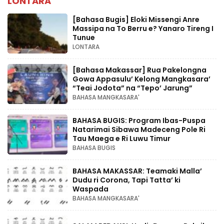
LONTARA
[Bahasa Bugis] ‎Eloki Missengi Anre
Massipa na To Berru e? Yanaro Tireng I
Tunue
LONTARA
[Bahasa Makassar] Rua Pakelongna
Gowa Appasulu’ Kelong Mangkasara’
“Teai Jodota” na “Tepo’ Jarung”
BAHASA MANGKASARA'
BAHASA BUGIS: Program Ibas-Puspa
Natarimai Sibawa Madeceng Pole Ri
Tau Maega e Ri Luwu Timur
BAHASA BUGIS
BAHASA MAKASSAR: Teamaki Malla’
Dudu ri Corona, Tapi Tatta’ ki
Waspada
BAHASA MANGKASARA'