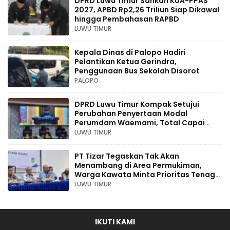
DPRD Luwu Timur Sahkan KUA-PPAS
2027, APBD Rp2,26 Triliun Siap Dikawal
hingga Pembahasan RAPBD
LUWU TIMUR
Kepala Dinas di Palopo Hadiri
Pelantikan Ketua Gerindra,
Penggunaan Bus Sekolah Disorot
PALOPO
DPRD Luwu Timur Kompak Setujui
Perubahan Penyertaan Modal
Perumdam Waemami, Total Capai
Rp131,68 Miliar Hingga 2030
LUWU TIMUR
PT Tizar Tegaskan Tak Akan
Menambang di Area Permukiman,
Warga Kawata Minta Prioritas Tenaga
Kerja Lokal
LUWU TIMUR
IKUTI KAMI