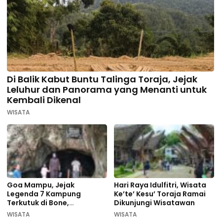
Di Balik Kabut Buntu Talinga Toraja, Jejak
Leluhur dan Panorama yang Menanti untuk
Kembali Dikenal
WISATA
Goa Mampu, Jejak
Hari Raya Idulfitri, Wisata
Legenda 7 Kampung
Ke’te’ Kesu’ Toraja Ramai
Terkutuk di Bone,
Dikunjungi Wisatawan
Rekomendasi Liburan
WISATA
WISATA
Lebaran 2026