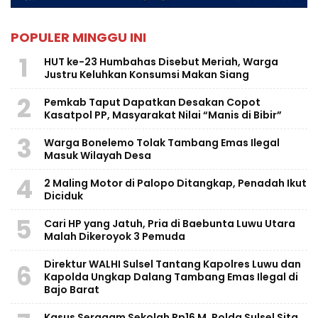
POPULER MINGGU INI
1
HUT ke-23 Humbahas Disebut Meriah, Warga
Justru Keluhkan Konsumsi Makan Siang
2
Pemkab Taput Dapatkan Desakan Copot
Kasatpol PP, Masyarakat Nilai “Manis di Bibir”
3
Warga Bonelemo Tolak Tambang Emas Ilegal
Masuk Wilayah Desa
4
2 Maling Motor di Palopo Ditangkap, Penadah Ikut
Diciduk
5
Cari HP yang Jatuh, Pria di Baebunta Luwu Utara
Malah Dikeroyok 3 Pemuda
Direktur WALHI Sulsel Tantang Kapolres Luwu dan
6
Kapolda Ungkap Dalang Tambang Emas Ilegal di
Bajo Barat
Kasus Seragam Sekolah Rp16 M, Polda Sulsel Sita