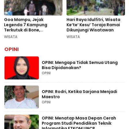
Goa Mampu, Jejak
Hari Raya Idulfitri, Wisata
Legenda 7 Kampung
Ke’te’ Kesu’ Toraja Ramai
Terkutuk di Bone,
Dikunjungi Wisatawan
Rekomendasi Liburan
WISATA
WISATA
Lebaran 2026
OPINI
OPINI: Mengapa Tidak Semua Utang
Bisa Dipidanakan?
OPINI
OPINI: Rodri, Ketika Sarjana Menjadi
Maestro
OPINI
OPINI: Menatap Masa Depan Cerah
Program Studi Pendidikan Teknik
Informatika FTKOM UNCP