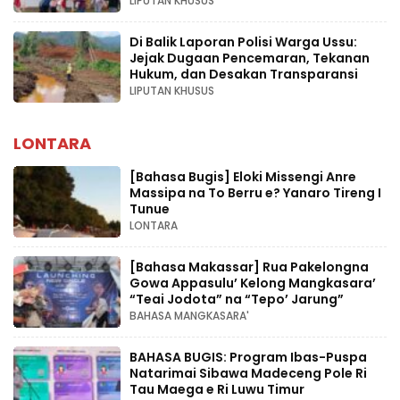
LIPUTAN KHUSUS
Di Balik Laporan Polisi Warga Ussu:
Jejak Dugaan Pencemaran, Tekanan
Hukum, dan Desakan Transparansi
LIPUTAN KHUSUS
LONTARA
[Bahasa Bugis] ‎Eloki Missengi Anre
Massipa na To Berru e? Yanaro Tireng I
Tunue
LONTARA
[Bahasa Makassar] Rua Pakelongna
Gowa Appasulu’ Kelong Mangkasara’
“Teai Jodota” na “Tepo’ Jarung”
BAHASA MANGKASARA'
BAHASA BUGIS: Program Ibas-Puspa
Natarimai Sibawa Madeceng Pole Ri
Tau Maega e Ri Luwu Timur