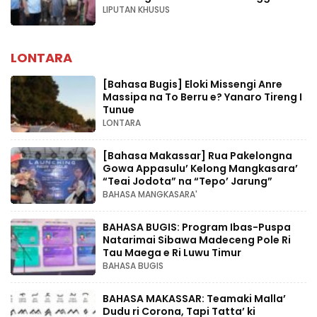
LIPUTAN KHUSUS
LONTARA
[Bahasa Bugis] ‎Eloki Missengi Anre
Massipa na To Berru e? Yanaro Tireng I
Tunue
LONTARA
[Bahasa Makassar] Rua Pakelongna
Gowa Appasulu’ Kelong Mangkasara’
“Teai Jodota” na “Tepo’ Jarung”
BAHASA MANGKASARA'
BAHASA BUGIS: Program Ibas-Puspa
Natarimai Sibawa Madeceng Pole Ri
Tau Maega e Ri Luwu Timur
BAHASA BUGIS
BAHASA MAKASSAR: Teamaki Malla’
Dudu ri Corona, Tapi Tatta’ ki