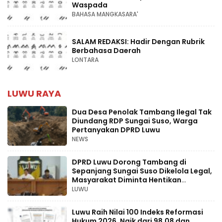
Waspada
BAHASA MANGKASARA'
SALAM REDAKSI: Hadir Dengan Rubrik
Berbahasa Daerah
LONTARA
LUWU RAYA
Dua Desa Penolak Tambang Ilegal Tak
Diundang RDP Sungai Suso, Warga
Pertanyakan DPRD Luwu
NEWS
DPRD Luwu Dorong Tambang di
Sepanjang Sungai Suso Dikelola Legal,
Masyarakat Diminta Hentikan
Aktivitas Ilegal
LUWU
Luwu Raih Nilai 100 Indeks Reformasi
Hukum 2026, Naik dari 98,08 dan