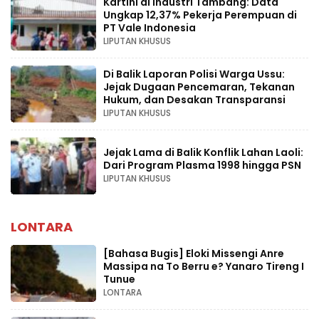
Kartini di Industri Tambang: Data
Ungkap 12,37% Pekerja Perempuan di
PT Vale Indonesia
LIPUTAN KHUSUS
Di Balik Laporan Polisi Warga Ussu:
Jejak Dugaan Pencemaran, Tekanan
Hukum, dan Desakan Transparansi
LIPUTAN KHUSUS
Jejak Lama di Balik Konflik Lahan Laoli:
Dari Program Plasma 1998 hingga PSN
LIPUTAN KHUSUS
LONTARA
[Bahasa Bugis] ‎Eloki Missengi Anre
Massipa na To Berru e? Yanaro Tireng I
Tunue
LONTARA