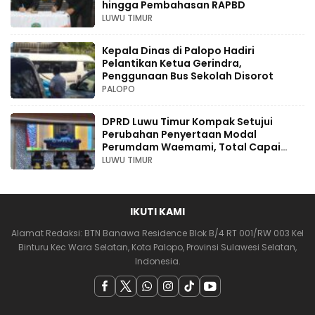
hingga Pembahasan RAPBD
LUWU TIMUR
Kepala Dinas di Palopo Hadiri
Pelantikan Ketua Gerindra,
Penggunaan Bus Sekolah Disorot
PALOPO
DPRD Luwu Timur Kompak Setujui
Perubahan Penyertaan Modal
Perumdam Waemami, Total Capai
Rp131,68 Miliar Hingga 2030
LUWU TIMUR
IKUTI KAMI
Alamat Redaksi: BTN Banawa Residence Blok B/4 RT 001/RW 003 Kel
Binturu Kec Wara Selatan, Kota Palopo, Provinsi Sulawesi Selatan,
Indonesia.