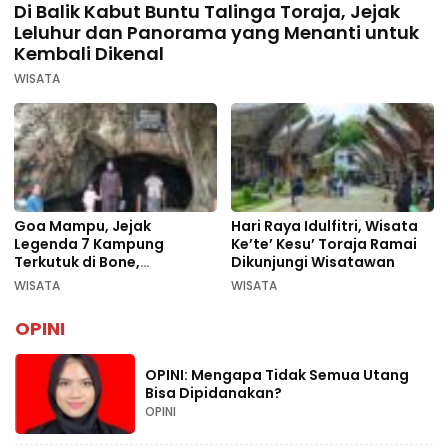
Di Balik Kabut Buntu Talinga Toraja, Jejak
Leluhur dan Panorama yang Menanti untuk
Kembali Dikenal
WISATA
Goa Mampu, Jejak
Hari Raya Idulfitri, Wisata
Legenda 7 Kampung
Ke’te’ Kesu’ Toraja Ramai
Terkutuk di Bone,
Dikunjungi Wisatawan
Rekomendasi Liburan
WISATA
WISATA
Lebaran 2026
OPINI
OPINI: Mengapa Tidak Semua Utang
Bisa Dipidanakan?
OPINI