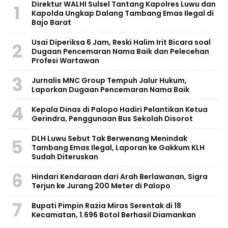
Direktur WALHI Sulsel Tantang Kapolres Luwu dan
1
Kapolda Ungkap Dalang Tambang Emas Ilegal di
Bajo Barat
Usai Diperiksa 6 Jam, Reski Halim Irit Bicara soal
2
Dugaan Pencemaran Nama Baik dan Pelecehan
Profesi Wartawan
3
Jurnalis MNC Group Tempuh Jalur Hukum,
Laporkan Dugaan Pencemaran Nama Baik
4
Kepala Dinas di Palopo Hadiri Pelantikan Ketua
Gerindra, Penggunaan Bus Sekolah Disorot
DLH Luwu Sebut Tak Berwenang Menindak
5
Tambang Emas Ilegal, Laporan ke Gakkum KLH
Sudah Diteruskan
6
Hindari Kendaraan dari Arah Berlawanan, Sigra
Terjun ke Jurang 200 Meter di Palopo
7
Bupati Pimpin Razia Miras Serentak di 18
Kecamatan, 1.696 Botol Berhasil Diamankan