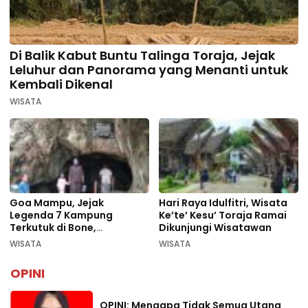
Di Balik Kabut Buntu Talinga Toraja, Jejak
Leluhur dan Panorama yang Menanti untuk
Kembali Dikenal
WISATA
Goa Mampu, Jejak
Hari Raya Idulfitri, Wisata
Legenda 7 Kampung
Ke’te’ Kesu’ Toraja Ramai
Terkutuk di Bone,
Dikunjungi Wisatawan
Rekomendasi Liburan
WISATA
WISATA
Lebaran 2026
OPINI
OPINI: Mengapa Tidak Semua Utang