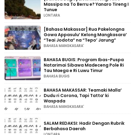
Massipa na To Berru e? Yanaro Tireng I
Tunue
LONTARA
[Bahasa Makassar] Rua Pakelongna
Gowa Appasulu’ Kelong Mangkasara’
“Teai Jodota” na “Tepo’ Jarung”
BAHASA MANGKASARA'
BAHASA BUGIS: Program Ibas-Puspa
Natarimai Sibawa Madeceng Pole Ri
Tau Maega e Ri Luwu Timur
BAHASA BUGIS
BAHASA MAKASSAR: Teamaki Malla’
Dudu ri Corona, Tapi Tatta’ ki
Waspada
BAHASA MANGKASARA'
SALAM REDAKSI: Hadir Dengan Rubrik
Berbahasa Daerah
LONTARA