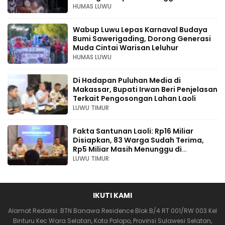
Ekonomi Kreatif
HUMAS LUWU
Wabup Luwu Lepas Karnaval Budaya
Bumi Sawerigading, Dorong Generasi
Muda Cintai Warisan Leluhur
HUMAS LUWU
Di Hadapan Puluhan Media di
Makassar, Bupati Irwan Beri Penjelasan
Terkait Pengosongan Lahan Laoli
LUWU TIMUR
Fakta Santunan Laoli: Rp16 Miliar
Disiapkan, 83 Warga Sudah Terima,
Rp5 Miliar Masih Menunggu di
Pengadilan
LUWU TIMUR
IKUTI KAMI
Alamat Redaksi: BTN Banawa Residence Blok B/4 RT 001/RW 003 Kel
Binturu Kec Wara Selatan, Kota Palopo, Provinsi Sulawesi Selatan,