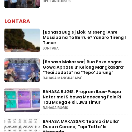
LIPUTAN KHUSUS
LONTARA
[Bahasa Bugis] ‎Eloki Missengi Anre
Massipa na To Berru e? Yanaro Tireng I
Tunue
LONTARA
[Bahasa Makassar] Rua Pakelongna
Gowa Appasulu’ Kelong Mangkasara’
“Teai Jodota” na “Tepo’ Jarung”
BAHASA MANGKASARA'
BAHASA BUGIS: Program Ibas-Puspa
Natarimai Sibawa Madeceng Pole Ri
Tau Maega e Ri Luwu Timur
BAHASA BUGIS
BAHASA MAKASSAR: Teamaki Malla’
Dudu ri Corona, Tapi Tatta’ ki