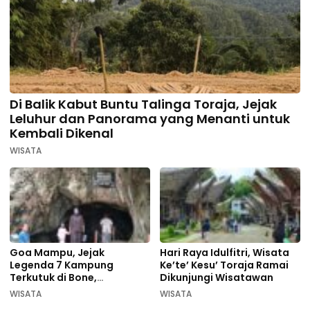
Di Balik Kabut Buntu Talinga Toraja, Jejak
Leluhur dan Panorama yang Menanti untuk
Kembali Dikenal
WISATA
Goa Mampu, Jejak
Hari Raya Idulfitri, Wisata
Legenda 7 Kampung
Ke’te’ Kesu’ Toraja Ramai
Terkutuk di Bone,
Dikunjungi Wisatawan
Rekomendasi Liburan
WISATA
WISATA
Lebaran 2026