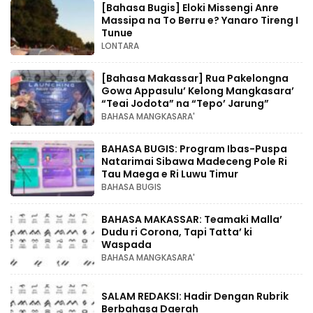
[Bahasa Bugis] ‎Eloki Missengi Anre
Massipa na To Berru e? Yanaro Tireng I
Tunue
LONTARA
[Bahasa Makassar] Rua Pakelongna
Gowa Appasulu’ Kelong Mangkasara’
“Teai Jodota” na “Tepo’ Jarung”
BAHASA MANGKASARA'
BAHASA BUGIS: Program Ibas-Puspa
Natarimai Sibawa Madeceng Pole Ri
Tau Maega e Ri Luwu Timur
BAHASA BUGIS
BAHASA MAKASSAR: Teamaki Malla’
Dudu ri Corona, Tapi Tatta’ ki
Waspada
BAHASA MANGKASARA'
SALAM REDAKSI: Hadir Dengan Rubrik
Berbahasa Daerah