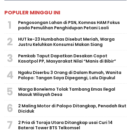
POPULER MINGGU INI
1
Pengosongan Lahan di PSN, Komnas HAM Fokus
pada Pemulihan Penghidupan Petani Laoli
2
HUT ke-23 Humbahas Disebut Meriah, Warga
Justru Keluhkan Konsumsi Makan Siang
3
Pemkab Taput Dapatkan Desakan Copot
Kasatpol PP, Masyarakat Nilai “Manis di Bibir”
4
Ngaku Diserbu 3 Orang di Dalam Rumah, Wanita
Palopo: Tangan Saya Dipegangi, Lalu Dipukul
5
Warga Bonelemo Tolak Tambang Emas Ilegal
Masuk Wilayah Desa
6
2 Maling Motor di Palopo Ditangkap, Penadah Ikut
Diciduk
7
2 Pria di Toraja Utara Ditangkap usai Curi 14
Baterai Tower BTS Telkomsel