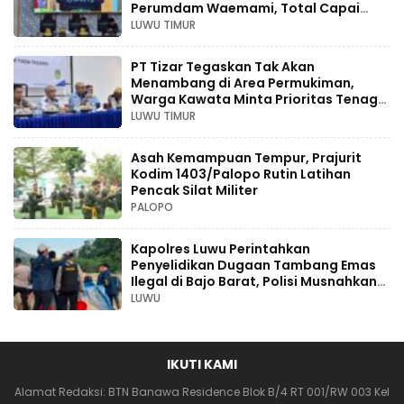
Perumdam Waemami, Total Capai
Rp131,68 Miliar Hingga 2030
LUWU TIMUR
PT Tizar Tegaskan Tak Akan
Menambang di Area Permukiman,
Warga Kawata Minta Prioritas Tenaga
Kerja Lokal
LUWU TIMUR
Asah Kemampuan Tempur, Prajurit
Kodim 1403/Palopo Rutin Latihan
Pencak Silat Militer
PALOPO
Kapolres Luwu Perintahkan
Penyelidikan Dugaan Tambang Emas
Ilegal di Bajo Barat, Polisi Musnahkan
Sarana Penambangan
LUWU
IKUTI KAMI
Alamat Redaksi: BTN Banawa Residence Blok B/4 RT 001/RW 003 Kel