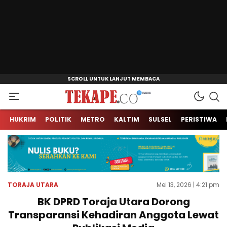
Jendela Informasi Kita
Tekape.co
HUKRIM
POLITIK
METRO
KALTIM
SULSEL
PERISTIWA
TORAJA UTARA
Mei 13, 2026 | 4:21 pm
BK DPRD Toraja Utara Dorong
Transparansi Kehadiran Anggota Lewat