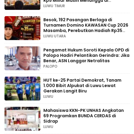
Rp5 Miliar Masih Menunggu di
Pengadilan
LUWU TIMUR
Besok, 192 Pasangan Berlaga di
Turnamen Domino KAWASAN Cup 2026
Masamba, Perebutkan Hadiah Rp35
Juta
LUWU UTARA
Pengamat Hukum Soroti Kepala OPD di
Palopo Hadiri Pelantikan Gerindra: Jika
Benar, ASN Langgar Netralitas
PALOPO
HUT ke-25 Partai Demokrat, Tanam
1.000 Bibit Alpukat di Luwu Lewat
Gerakan Langit Biru
LUWU
Mahasiswa KKN-PK UNHAS Angkatan
69 Programkan BUNDA CERDAS di
Sidrap
LUWU