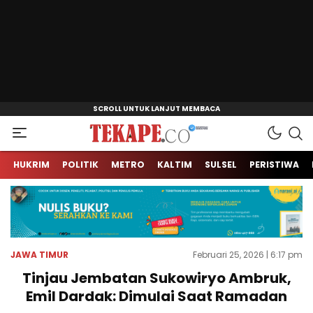
Jendela Informasi Kita
Tekape.co
HUKRIM
POLITIK
METRO
KALTIM
SULSEL
PERISTIWA
JAWA TIMUR
Februari 25, 2026 | 6:17 pm
Tinjau Jembatan Sukowiryo Ambruk,
Emil Dardak: Dimulai Saat Ramadan