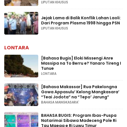
LIPUTAN KHUSUS
Jejak Lama di Balik Konflik Lahan Laoli:
Dari Program Plasma 1998 hingga PSN
LIPUTAN KHUSUS
LONTARA
[Bahasa Bugis] ‎Eloki Missengi Anre
Massipa na To Berru e? Yanaro Tireng I
Tunue
LONTARA
[Bahasa Makassar] Rua Pakelongna
Gowa Appasulu’ Kelong Mangkasara’
“Teai Jodota” na “Tepo’ Jarung”
BAHASA MANGKASARA'
BAHASA BUGIS: Program Ibas-Puspa
Natarimai Sibawa Madeceng Pole Ri
Tau Maega e Ri Luwu Timur