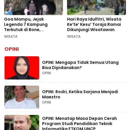
Goa Mampu, Jejak
Hari Raya Idulfitri, Wisata
Legenda 7 Kampung
Ke’te’ Kesu’ Toraja Ramai
Terkutuk di Bone,
Dikunjungi Wisatawan
Rekomendasi Liburan
WISATA
WISATA
Lebaran 2026
OPINI
OPINI: Mengapa Tidak Semua Utang
Bisa Dipidanakan?
OPINI
OPINI: Rodri, Ketika Sarjana Menjadi
Maestro
OPINI
OPINI: Menatap Masa Depan Cerah
Program Studi Pendidikan Teknik
Informatika FTKOM UNCP