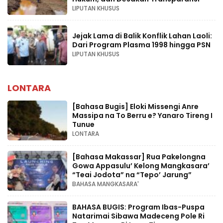
LIPUTAN KHUSUS
Jejak Lama di Balik Konflik Lahan Laoli:
Dari Program Plasma 1998 hingga PSN
LIPUTAN KHUSUS
LONTARA
[Bahasa Bugis] ‎Eloki Missengi Anre
Massipa na To Berru e? Yanaro Tireng I
Tunue
LONTARA
[Bahasa Makassar] Rua Pakelongna
Gowa Appasulu’ Kelong Mangkasara’
“Teai Jodota” na “Tepo’ Jarung”
BAHASA MANGKASARA'
BAHASA BUGIS: Program Ibas-Puspa
Natarimai Sibawa Madeceng Pole Ri