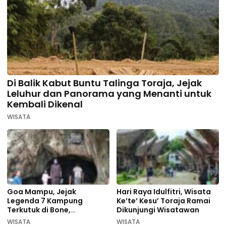
Di Balik Kabut Buntu Talinga Toraja, Jejak
Leluhur dan Panorama yang Menanti untuk
Kembali Dikenal
WISATA
Goa Mampu, Jejak
Hari Raya Idulfitri, Wisata
Legenda 7 Kampung
Ke’te’ Kesu’ Toraja Ramai
Terkutuk di Bone,
Dikunjungi Wisatawan
Rekomendasi Liburan
WISATA
WISATA