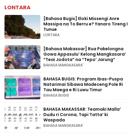
LONTARA
[Bahasa Bugis] ‎Eloki Missengi Anre
Massipa na To Berru e? Yanaro Tireng I
Tunue
LONTARA
[Bahasa Makassar] Rua Pakelongna
Gowa Appasulu’ Kelong Mangkasara’
“Teai Jodota” na “Tepo’ Jarung”
BAHASA MANGKASARA'
BAHASA BUGIS: Program Ibas-Puspa
Natarimai Sibawa Madeceng Pole Ri
Tau Maega e Ri Luwu Timur
BAHASA BUGIS
BAHASA MAKASSAR: Teamaki Malla’
Dudu ri Corona, Tapi Tatta’ ki
Waspada
BAHASA MANGKASARA'