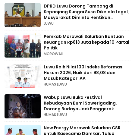
DPRD Luwu Dorong Tambang di
Sepanjang Sungai Suso Dikelola Legal,
Masyarakat Diminta Hentikan
Aktivitas Ilegal
LUWU
Pemkab Morowali Salurkan Bantuan
Keuangan Rp813 Juta kepada 10 Partai
Politik
MOROWALI
Luwu Raih Nilai 100 Indeks Reformasi
Hukum 2026, Naik dari 98,08 dan
Masuk Kategori AA
HUMAS LUWU
Wabup Luwu Buka Festival
Kebudayaan Bumi Sawerigading,
Dorong Budaya Jadi Penggerak
Ekonomi Kreatif
HUMAS LUWU
New Energy Morowali Salurkan CSR
untuk Basecamp Damkar, Talud