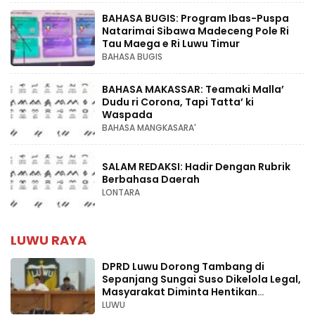
BAHASA BUGIS: Program Ibas-Puspa
Natarimai Sibawa Madeceng Pole Ri
Tau Maega e Ri Luwu Timur
BAHASA BUGIS
BAHASA MAKASSAR: Teamaki Malla’
Dudu ri Corona, Tapi Tatta’ ki
Waspada
BAHASA MANGKASARA'
SALAM REDAKSI: Hadir Dengan Rubrik
Berbahasa Daerah
LONTARA
LUWU RAYA
DPRD Luwu Dorong Tambang di
Sepanjang Sungai Suso Dikelola Legal,
Masyarakat Diminta Hentikan
Aktivitas Ilegal
LUWU