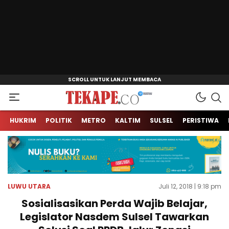
Jendela Informasi Kita
Tekape.co
HUKRIM
POLITIK
METRO
KALTIM
SULSEL
PERISTIWA
LUWU UTARA
Juli 12, 2018 | 9:18 pm
Sosialisasikan Perda Wajib Belajar,
Legislator Nasdem Sulsel Tawarkan