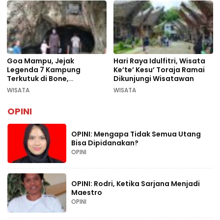
Goa Mampu, Jejak
Hari Raya Idulfitri, Wisata
Legenda 7 Kampung
Ke’te’ Kesu’ Toraja Ramai
Terkutuk di Bone,
Dikunjungi Wisatawan
Rekomendasi Liburan
WISATA
WISATA
Lebaran 2026
OPINI
OPINI: Mengapa Tidak Semua Utang
Bisa Dipidanakan?
OPINI
OPINI: Rodri, Ketika Sarjana Menjadi
Maestro
OPINI