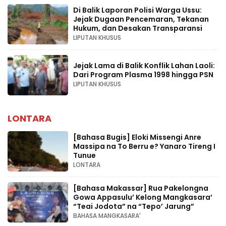
Di Balik Laporan Polisi Warga Ussu:
Jejak Dugaan Pencemaran, Tekanan
Hukum, dan Desakan Transparansi
LIPUTAN KHUSUS
Jejak Lama di Balik Konflik Lahan Laoli:
Dari Program Plasma 1998 hingga PSN
LIPUTAN KHUSUS
LONTARA
[Bahasa Bugis] ‎Eloki Missengi Anre
Massipa na To Berru e? Yanaro Tireng I
Tunue
LONTARA
[Bahasa Makassar] Rua Pakelongna
Gowa Appasulu’ Kelong Mangkasara’
“Teai Jodota” na “Tepo’ Jarung”
BAHASA MANGKASARA'