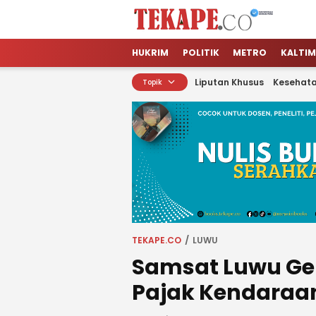
Tekape.co
Jendela Informasi Kita
HUKRIM
POLITIK
METRO
KALTIM
Liputan Khusus
Kesehat
Topik
TEKAPE.CO
LUWU
Samsat Luwu Gel
Pajak Kendaraa