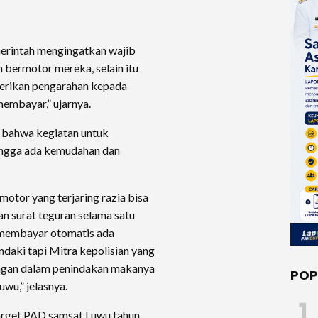
erintah mengingatkan wajib
bermotor mereka, selain itu
berikan pengarahan kepada
membayar,” ujarnya.
n bahwa kegiatan untuk
ingga ada kemudahan dan
otor yang terjaring razia bisa
an surat teguran selama satu
k membayar otomatis ada
ndaki tapi Mitra kepolisian yang
nangan dalam penindakan makanya
POP
wu,” jelasnya.
1
 target PAD samsat Luwu tahun