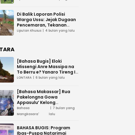
Di Balik Laporan Polisi
Warga Ussu: Jejak Dugaan
Pencemaran, Tekanan
Hukum, dan Desakan
Liputan Khusus
4 bulan yang lalu
Transparansi
TARA
[Bahasa Bugis] ‎Eloki
Missengi Anre Massipa na
To Berru e? Yanaro Tireng I
Tunue
LONTARA
6 bulan yang lalu
[Bahasa Makassar] Rua
Pakelongna Gowa
Appasulu’ Kelong
Mangkasara’ “Teai Jodota”
Bahasa
7 bulan yang
na “Tepo’ Jarung”
Mangkasara'
lalu
BAHASA BUGIS: Program
Ibas-Puspa Natarimai