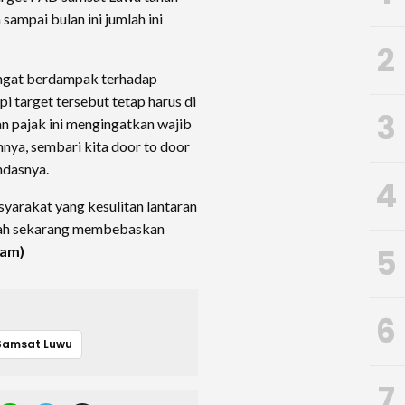
sampai bulan ini jumlah ini
2
angat berdampak terhadap
pi target tersebut tetap harus di
3
an pajak ini mengingatkan wajib
ya, sembari kita door to door
ndasnya.
4
yarakat yang kesulitan lantaran
tah sekarang membebaskan
5
am)
6
Samsat Luwu
7