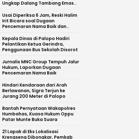
Ungkap Dalang Tambang Emas
Ilegal di Bajo Barat
Usai Diperiksa 6 Jam, Reski Halim
Irit Bicara soal Dugaan
Pencemaran Nama Baik dan
Pelecehan Profesi Wartawan
Kepala Dinas di Palopo Hadiri
Pelantikan Ketua Gerindra,
Penggunaan Bus Sekolah Disorot
Jurnalis MNC Group Tempuh Jalur
Hukum, Laporkan Dugaan
Pencemaran Nama Baik
Hindari Kendaraan dari Arah
Berlawanan, Sigra Terjun ke
Jurang 200 Meter di Palopo
Bantah Pernyataan Wakapolres
Humbahas, Kuasa Hukum Oppu
Patar Munte Buka Suara
21 Lapak di Eks Lokalisasi
Krengseng Dibongkar, Pemkab