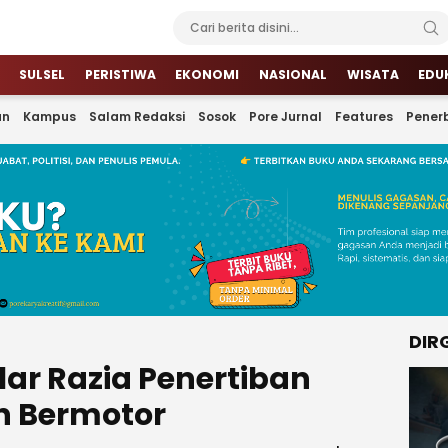
SULSEL
PERISTIWA
EKONOMI
NASIONAL
WISATA
EDU
an
Kampus
Salam Redaksi
Sosok
Pore Jurnal
Features
Penerb
DIR
ar Razia Penertiban
n Bermotor