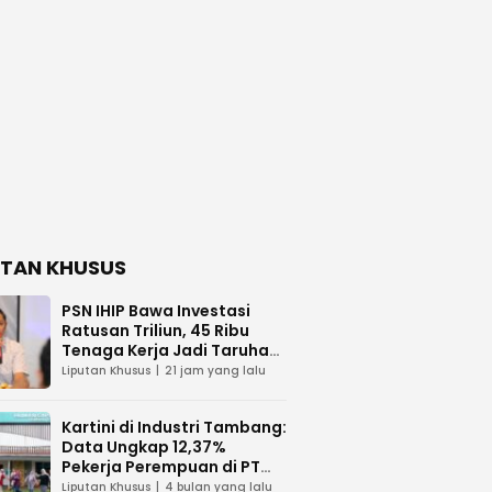
UTAN KHUSUS
PSN IHIP Bawa Investasi
Ratusan Triliun, 45 Ribu
Tenaga Kerja Jadi Taruhan
di Balik Polemik Lahan Laoli
Liputan Khusus
21 jam yang lalu
Kartini di Industri Tambang:
Data Ungkap 12,37%
Pekerja Perempuan di PT
Vale Indonesia
Liputan Khusus
4 bulan yang lalu