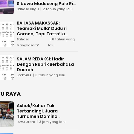
Sibawa Madeceng Pole Ri
Tau Maega e Ri Luwu Timur
Bahasa Bugis
2 tahun yang lalu
BAHASA MAKASSAR:
Teamaki Malla’ Dudu ri
Corona, Tapi Tatta’ ki
Waspada
Bahasa
6 tahun yang
Mangkasara'
lalu
SALAM REDAKSI: Hadir
Dengan Rubrik Berbahasa
Daerah
LONTARA
6 tahun yang lalu
U RAYA
Ashok/Kahar Tak
Tertandingi, Juara
Turnamen Domino
KAWASAN Cup 2026 Bawa
Luwu Utara
3 jam yang lalu
Pulang Rp15 Juta