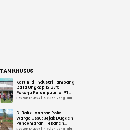
UTAN KHUSUS
Kartini di Industri Tambang:
Data Ungkap 12,37%
Pekerja Perempuan di PT
Vale Indonesia
Liputan Khusus
4 bulan yang lalu
Di Balik Laporan Polisi
Warga Ussu: Jejak Dugaan
Pencemaran, Tekanan
Hukum, dan Desakan
Liputan Khusus
4 bulan yang lalu