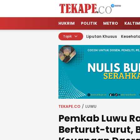
Tekape.co
Jendela Informasi Kita
HUKRIM
POLITIK
METRO
KALTIM
Liputan Khusus
Kesehat
Topik
TEKAPE.CO
LUWU
Pemkab Luwu Rai
Berturut-turut, 