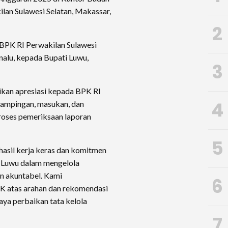
lan Sulawesi Selatan, Makassar,
2
 BPK RI Perwakilan Sulawesi
alu, kepada Bupati Luwu,
3
kan apresiasi kepada BPK RI
4
dampingan, masukan, dan
roses pemeriksaan laporan
5
 hasil kerja keras dan komitmen
n Luwu dalam mengelola
n akuntabel. Kami
6
K atas arahan dan rekomendasi
aya perbaikan tata kelola
7