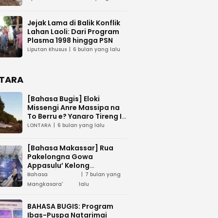
Transparansi
Jejak Lama di Balik Konflik
Lahan Laoli: Dari Program
Plasma 1998 hingga PSN
Liputan Khusus
6 bulan yang lalu
TARA
[Bahasa Bugis] ‎Eloki
Missengi Anre Massipa na
To Berru e? Yanaro Tireng I
Tunue
LONTARA
6 bulan yang lalu
[Bahasa Makassar] Rua
Pakelongna Gowa
Appasulu’ Kelong
Mangkasara’ “Teai Jodota”
Bahasa
7 bulan yang
na “Tepo’ Jarung”
Mangkasara'
lalu
BAHASA BUGIS: Program
Ibas-Puspa Natarimai