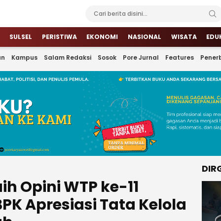
SULSEL
PERISTIWA
EKONOMI
NASIONAL
WISATA
EDU
an
Kampus
Salam Redaksi
Sosok
Pore Jurnal
Features
Penerb
DIR
h Opini WTP ke-11
BPK Apresiasi Tata Kelola