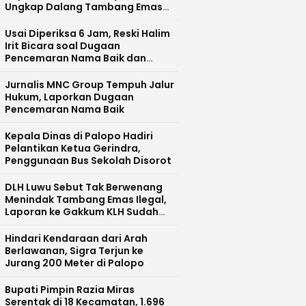
Ungkap Dalang Tambang Emas
Ilegal di Bajo Barat
Usai Diperiksa 6 Jam, Reski Halim
Irit Bicara soal Dugaan
Pencemaran Nama Baik dan
Pelecehan Profesi Wartawan
Jurnalis MNC Group Tempuh Jalur
Hukum, Laporkan Dugaan
Pencemaran Nama Baik
Kepala Dinas di Palopo Hadiri
Pelantikan Ketua Gerindra,
Penggunaan Bus Sekolah Disorot
DLH Luwu Sebut Tak Berwenang
Menindak Tambang Emas Ilegal,
Laporan ke Gakkum KLH Sudah
Diteruskan
Hindari Kendaraan dari Arah
Berlawanan, Sigra Terjun ke
Jurang 200 Meter di Palopo
Bupati Pimpin Razia Miras
Serentak di 18 Kecamatan, 1.696