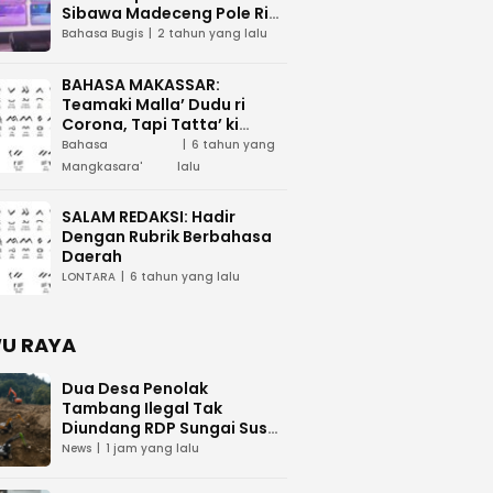
Sibawa Madeceng Pole Ri
Tau Maega e Ri Luwu Timur
Bahasa Bugis
2 tahun yang lalu
BAHASA MAKASSAR:
Teamaki Malla’ Dudu ri
Corona, Tapi Tatta’ ki
Waspada
Bahasa
6 tahun yang
Mangkasara'
lalu
SALAM REDAKSI: Hadir
Dengan Rubrik Berbahasa
Daerah
LONTARA
6 tahun yang lalu
U RAYA
Dua Desa Penolak
Tambang Ilegal Tak
Diundang RDP Sungai Suso,
Warga Pertanyakan DPRD
News
1 jam yang lalu
Luwu