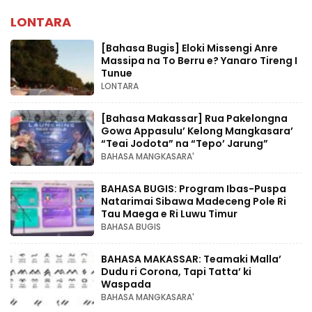
LONTARA
[Bahasa Bugis] ‎Eloki Missengi Anre
Massipa na To Berru e? Yanaro Tireng I
Tunue
LONTARA
[Bahasa Makassar] Rua Pakelongna
Gowa Appasulu’ Kelong Mangkasara’
“Teai Jodota” na “Tepo’ Jarung”
BAHASA MANGKASARA'
BAHASA BUGIS: Program Ibas-Puspa
Natarimai Sibawa Madeceng Pole Ri
Tau Maega e Ri Luwu Timur
BAHASA BUGIS
BAHASA MAKASSAR: Teamaki Malla’
Dudu ri Corona, Tapi Tatta’ ki
Waspada
BAHASA MANGKASARA'