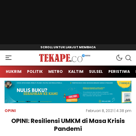
Jendela Informasi Kita
Tekape.co
HUKRIM
POLITIK
METRO
KALTIM
SULSEL
PERISTIWA
OPINI
Februari 8, 2021 | 4:38 pm
OPINI: Resiliensi UMKM di Masa Krisis
Pandemi