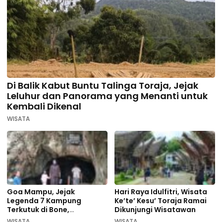
Di Balik Kabut Buntu Talinga Toraja, Jejak
Leluhur dan Panorama yang Menanti untuk
Kembali Dikenal
WISATA
Goa Mampu, Jejak
Hari Raya Idulfitri, Wisata
Legenda 7 Kampung
Ke’te’ Kesu’ Toraja Ramai
Terkutuk di Bone,
Dikunjungi Wisatawan
Rekomendasi Liburan
WISATA
WISATA