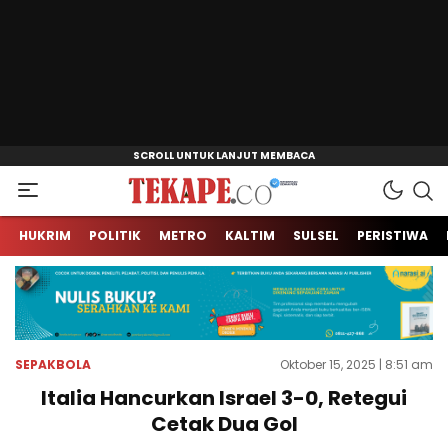
Jendela Informasi Kita
Tekape.co
HUKRIM
POLITIK
METRO
KALTIM
SULSEL
PERISTIWA
SEPAKBOLA
Oktober 15, 2025 | 8:51 am
Italia Hancurkan Israel 3-0, Retegui
Cetak Dua Gol