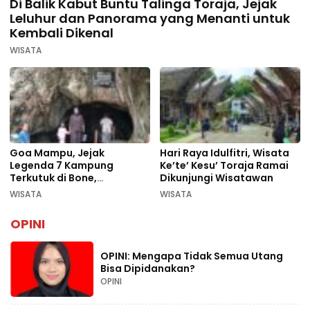
Di Balik Kabut Buntu Talinga Toraja, Jejak
Leluhur dan Panorama yang Menanti untuk
Kembali Dikenal
WISATA
Goa Mampu, Jejak
Hari Raya Idulfitri, Wisata
Legenda 7 Kampung
Ke’te’ Kesu’ Toraja Ramai
Terkutuk di Bone,
Dikunjungi Wisatawan
Rekomendasi Liburan
WISATA
WISATA
Lebaran 2026
OPINI
OPINI: Mengapa Tidak Semua Utang
Bisa Dipidanakan?
OPINI