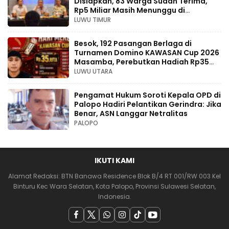
Disiapkan, 83 Warga Sudah Terima,
Rp5 Miliar Masih Menunggu di
Pengadilan
LUWU TIMUR
Besok, 192 Pasangan Berlaga di
Turnamen Domino KAWASAN Cup 2026
Masamba, Perebutkan Hadiah Rp35
Juta
LUWU UTARA
Pengamat Hukum Soroti Kepala OPD di
Palopo Hadiri Pelantikan Gerindra: Jika
Benar, ASN Langgar Netralitas
PALOPO
IKUTI KAMI
Alamat Redaksi: BTN Banawa Residence Blok B/4 RT 001/RW 003 Kel
Binturu Kec Wara Selatan, Kota Palopo, Provinsi Sulawesi Selatan,
Indonesia.