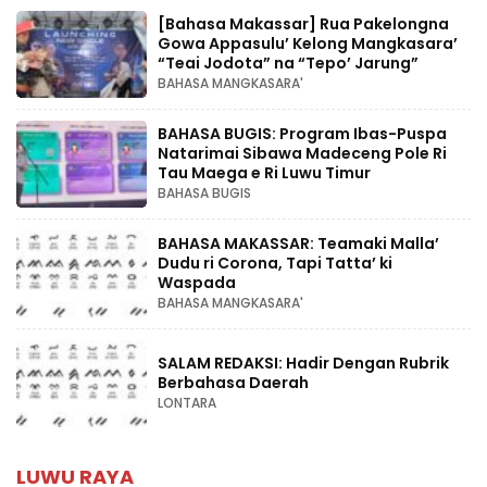
[Bahasa Makassar] Rua Pakelongna
Gowa Appasulu’ Kelong Mangkasara’
“Teai Jodota” na “Tepo’ Jarung”
BAHASA MANGKASARA'
BAHASA BUGIS: Program Ibas-Puspa
Natarimai Sibawa Madeceng Pole Ri
Tau Maega e Ri Luwu Timur
BAHASA BUGIS
BAHASA MAKASSAR: Teamaki Malla’
Dudu ri Corona, Tapi Tatta’ ki
Waspada
BAHASA MANGKASARA'
SALAM REDAKSI: Hadir Dengan Rubrik
Berbahasa Daerah
LONTARA
LUWU RAYA