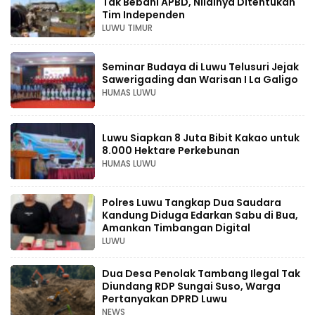
Tak Bebani APBD, Nilainya Ditentukan
Tim Independen
LUWU TIMUR
Seminar Budaya di Luwu Telusuri Jejak
Sawerigading dan Warisan I La Galigo
HUMAS LUWU
Luwu Siapkan 8 Juta Bibit Kakao untuk
8.000 Hektare Perkebunan
HUMAS LUWU
Polres Luwu Tangkap Dua Saudara
Kandung Diduga Edarkan Sabu di Bua,
Amankan Timbangan Digital
LUWU
Dua Desa Penolak Tambang Ilegal Tak
Diundang RDP Sungai Suso, Warga
Pertanyakan DPRD Luwu
NEWS