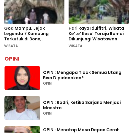
Goa Mampu, Jejak
Hari Raya Idulfitri, Wisata
Legenda 7 Kampung
Ke’te’ Kesu’ Toraja Ramai
Terkutuk di Bone,
Dikunjungi Wisatawan
Rekomendasi Liburan
WISATA
WISATA
Lebaran 2026
OPINI
OPINI: Mengapa Tidak Semua Utang
Bisa Dipidanakan?
OPINI
OPINI: Rodri, Ketika Sarjana Menjadi
Maestro
OPINI
OPINI: Menatap Masa Depan Cerah