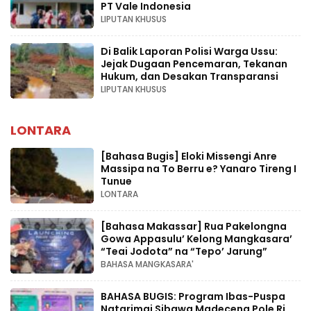
PT Vale Indonesia
LIPUTAN KHUSUS
Di Balik Laporan Polisi Warga Ussu:
Jejak Dugaan Pencemaran, Tekanan
Hukum, dan Desakan Transparansi
LIPUTAN KHUSUS
LONTARA
[Bahasa Bugis] ‎Eloki Missengi Anre
Massipa na To Berru e? Yanaro Tireng I
Tunue
LONTARA
[Bahasa Makassar] Rua Pakelongna
Gowa Appasulu’ Kelong Mangkasara’
“Teai Jodota” na “Tepo’ Jarung”
BAHASA MANGKASARA'
BAHASA BUGIS: Program Ibas-Puspa
Natarimai Sibawa Madeceng Pole Ri