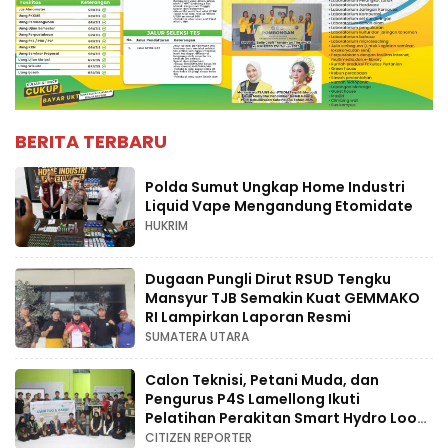
BERITA TERBARU
Polda Sumut Ungkap Home Industri
Liquid Vape Mengandung Etomidate
HUKRIM
Dugaan Pungli Dirut RSUD Tengku
Mansyur TJB Semakin Kuat GEMMAKO
RI Lampirkan Laporan Resmi
SUMATERA UTARA
Calon Teknisi, Petani Muda, dan
Pengurus P4S Lamellong Ikuti
Pelatihan Perakitan Smart Hydro Loop
di Desa Kajaolaliddong
CITIZEN REPORTER