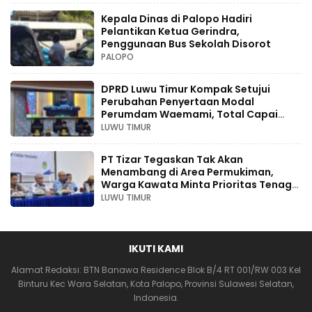
Kepala Dinas di Palopo Hadiri
Pelantikan Ketua Gerindra,
Penggunaan Bus Sekolah Disorot
PALOPO
DPRD Luwu Timur Kompak Setujui
Perubahan Penyertaan Modal
Perumdam Waemami, Total Capai
Rp131,68 Miliar Hingga 2030
LUWU TIMUR
PT Tizar Tegaskan Tak Akan
Menambang di Area Permukiman,
Warga Kawata Minta Prioritas Tenaga
Kerja Lokal
LUWU TIMUR
IKUTI KAMI
Alamat Redaksi: BTN Banawa Residence Blok B/4 RT 001/RW 003 Kel
Binturu Kec Wara Selatan, Kota Palopo, Provinsi Sulawesi Selatan,
Indonesia.