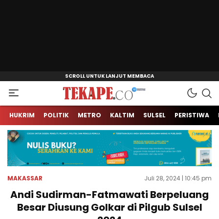
Jendela Informasi Kita
Tekape.co
HUKRIM
POLITIK
METRO
KALTIM
SULSEL
PERISTIWA
MAKASSAR
Juli 28, 2024 | 10:45 pm
Andi Sudirman-Fatmawati Berpeluang
Besar Diusung Golkar di Pilgub Sulsel