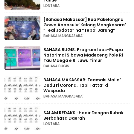
LONTARA
[Bahasa Makassar] Rua Pakelongna
Gowa Appasulu’ Kelong Mangkasara’
“Teai Jodota” na “Tepo’ Jarung”
BAHASA MANGKASARA'
BAHASA BUGIS: Program Ibas-Puspa
Natarimai Sibawa Madeceng Pole Ri
Tau Maega e Ri Luwu Timur
BAHASA BUGIS
BAHASA MAKASSAR: Teamaki Malla’
Dudu ri Corona, Tapi Tatta’ ki
Waspada
BAHASA MANGKASARA'
SALAM REDAKSI: Hadir Dengan Rubrik
Berbahasa Daerah
LONTARA