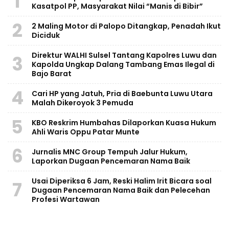
1
Kasatpol PP, Masyarakat Nilai “Manis di Bibir”
2
2 Maling Motor di Palopo Ditangkap, Penadah Ikut
Diciduk
Direktur WALHI Sulsel Tantang Kapolres Luwu dan
3
Kapolda Ungkap Dalang Tambang Emas Ilegal di
Bajo Barat
4
Cari HP yang Jatuh, Pria di Baebunta Luwu Utara
Malah Dikeroyok 3 Pemuda
5
KBO Reskrim Humbahas Dilaporkan Kuasa Hukum
Ahli Waris Oppu Patar Munte
6
Jurnalis MNC Group Tempuh Jalur Hukum,
Laporkan Dugaan Pencemaran Nama Baik
Usai Diperiksa 6 Jam, Reski Halim Irit Bicara soal
7
Dugaan Pencemaran Nama Baik dan Pelecehan
Profesi Wartawan