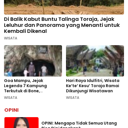
Di Balik Kabut Buntu Talinga Toraja, Jejak
Leluhur dan Panorama yang Menanti untuk
Kembali Dikenal
WISATA
Goa Mampu, Jejak
Hari Raya Idulfitri, Wisata
Legenda 7 Kampung
Ke’te’ Kesu’ Toraja Ramai
Terkutuk di Bone,
Dikunjungi Wisatawan
Rekomendasi Liburan
WISATA
WISATA
Lebaran 2026
OPINI
OPINI: Mengapa Tidak Semua Utang