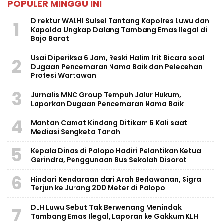
POPULER MINGGU INI
Direktur WALHI Sulsel Tantang Kapolres Luwu dan
1
Kapolda Ungkap Dalang Tambang Emas Ilegal di
Bajo Barat
Usai Diperiksa 6 Jam, Reski Halim Irit Bicara soal
2
Dugaan Pencemaran Nama Baik dan Pelecehan
Profesi Wartawan
3
Jurnalis MNC Group Tempuh Jalur Hukum,
Laporkan Dugaan Pencemaran Nama Baik
4
Mantan Camat Kindang Ditikam 6 Kali saat
Mediasi Sengketa Tanah
5
Kepala Dinas di Palopo Hadiri Pelantikan Ketua
Gerindra, Penggunaan Bus Sekolah Disorot
6
Hindari Kendaraan dari Arah Berlawanan, Sigra
Terjun ke Jurang 200 Meter di Palopo
DLH Luwu Sebut Tak Berwenang Menindak
7
Tambang Emas Ilegal, Laporan ke Gakkum KLH