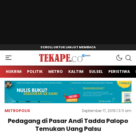
Jendela Informasi Kita
Tekape.co
HUKRIM
POLITIK
METRO
KALTIM
SULSEL
PERISTIWA
METROPOLIS
September 17, 2019 | 3:11 am
Pedagang di Pasar Andi Tadda Palopo
Temukan Uang Palsu