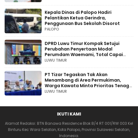
Kepala Dinas di Palopo Hadiri
Pelantikan Ketua Gerindra,
Penggunaan Bus Sekolah Disorot
PALOPO
DPRD Luwu Timur Kompak Setujui
Perubahan Penyertaan Modal
Perumdam Waemami, Total Capai
Rp131,68 Miliar Hingga 2030
LUWU TIMUR
PT Tizar Tegaskan Tak Akan
Menambang di Area Permukiman,
Warga Kawata Minta Prioritas Tenaga
Kerja Lokal
LUWU TIMUR
IKUTI KAMI
Alamat Redaksi: BTN Banawa Residence Blok B/4 RT 001/RW 003 Kel
Binturu Kec Wara Selatan, Kota Palopo, Provinsi Sulawesi Selatan,
Indonesia.