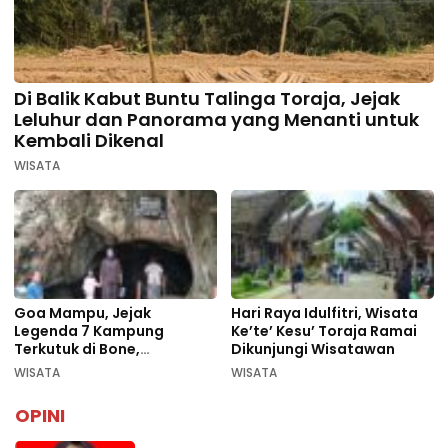
Di Balik Kabut Buntu Talinga Toraja, Jejak
Leluhur dan Panorama yang Menanti untuk
Kembali Dikenal
WISATA
Goa Mampu, Jejak
Hari Raya Idulfitri, Wisata
Legenda 7 Kampung
Ke’te’ Kesu’ Toraja Ramai
Terkutuk di Bone,
Dikunjungi Wisatawan
Rekomendasi Liburan
WISATA
WISATA
Lebaran 2026
OPINI