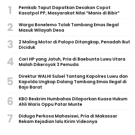
1
Pemkab Taput Dapatkan Desakan Copot
Kasatpol PP, Masyarakat Nilai “Manis di Bibir”
2
Warga Bonelemo Tolak Tambang Emas Ilegal
Masuk Wilayah Desa
3
2 Maling Motor di Palopo Ditangkap, Penadah Ikut
Diciduk
4
Cari HP yang Jatuh, Pria di Baebunta Luwu Utara
Malah Dikeroyok 3 Pemuda
Direktur WALHI Sulsel Tantang Kapolres Luwu dan
5
Kapolda Ungkap Dalang Tambang Emas Ilegal di
Bajo Barat
6
KBO Reskrim Humbahas Dilaporkan Kuasa Hukum
Ahli Waris Oppu Patar Munte
7
Diduga Perkosa Mahasiswi, Pria di Makassar
Rekam Kejadian lalu Kirim Videonya