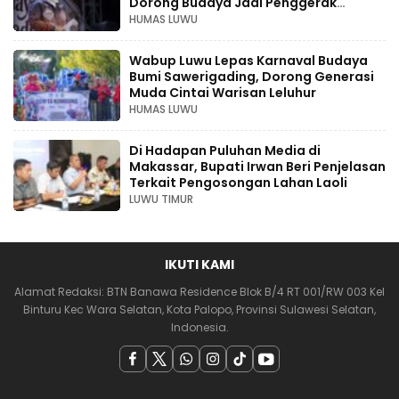
Dorong Budaya Jadi Penggerak
Ekonomi Kreatif
HUMAS LUWU
Wabup Luwu Lepas Karnaval Budaya
Bumi Sawerigading, Dorong Generasi
Muda Cintai Warisan Leluhur
HUMAS LUWU
Di Hadapan Puluhan Media di
Makassar, Bupati Irwan Beri Penjelasan
Terkait Pengosongan Lahan Laoli
LUWU TIMUR
IKUTI KAMI
Alamat Redaksi: BTN Banawa Residence Blok B/4 RT 001/RW 003 Kel
Binturu Kec Wara Selatan, Kota Palopo, Provinsi Sulawesi Selatan,
Indonesia.