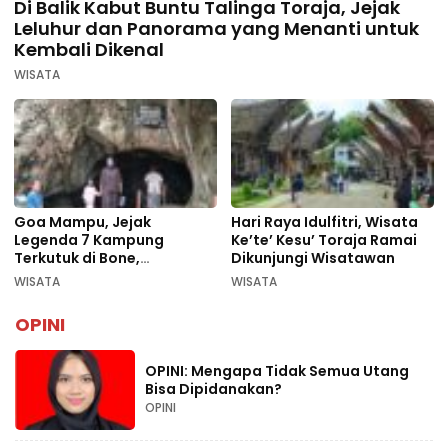
Di Balik Kabut Buntu Talinga Toraja, Jejak
Leluhur dan Panorama yang Menanti untuk
Kembali Dikenal
WISATA
Goa Mampu, Jejak
Hari Raya Idulfitri, Wisata
Legenda 7 Kampung
Ke’te’ Kesu’ Toraja Ramai
Terkutuk di Bone,
Dikunjungi Wisatawan
Rekomendasi Liburan
WISATA
WISATA
Lebaran 2026
OPINI
OPINI: Mengapa Tidak Semua Utang
Bisa Dipidanakan?
OPINI