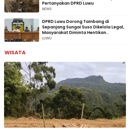
Pertanyakan DPRD Luwu
NEWS
DPRD Luwu Dorong Tambang di
Sepanjang Sungai Suso Dikelola Legal,
Masyarakat Diminta Hentikan
Aktivitas Ilegal
LUWU
WISATA