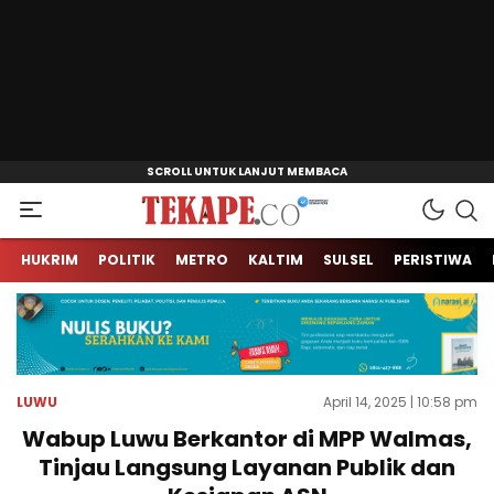
Jendela Informasi Kita
Tekape.co
HUKRIM
POLITIK
METRO
KALTIM
SULSEL
PERISTIWA
LUWU
April 14, 2025 | 10:58 pm
Wabup Luwu Berkantor di MPP Walmas,
Tinjau Langsung Layanan Publik dan