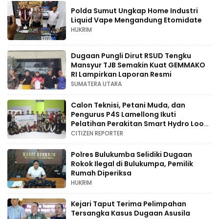
Polda Sumut Ungkap Home Industri
Liquid Vape Mengandung Etomidate
HUKRIM
Dugaan Pungli Dirut RSUD Tengku
Mansyur TJB Semakin Kuat GEMMAKO
RI Lampirkan Laporan Resmi
SUMATERA UTARA
Calon Teknisi, Petani Muda, dan
Pengurus P4S Lamellong Ikuti
Pelatihan Perakitan Smart Hydro Loop
di Desa Kajaolaliddong
CITIZEN REPORTER
Polres Bulukumba Selidiki Dugaan
Rokok Ilegal di Bulukumpa, Pemilik
Rumah Diperiksa
HUKRIM
Kejari Taput Terima Pelimpahan
Tersangka Kasus Dugaan Asusila