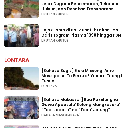
Jejak Dugaan Pencemaran, Tekanan
Hukum, dan Desakan Transparansi
LIPUTAN KHUSUS
Jejak Lama di Balik Konflik Lahan Laoli:
Dari Program Plasma 1998 hingga PSN
LIPUTAN KHUSUS
LONTARA
[Bahasa Bugis] ‎Eloki Missengi Anre
Massipa na To Berru e? Yanaro Tireng I
Tunue
LONTARA
[Bahasa Makassar] Rua Pakelongna
Gowa Appasulu’ Kelong Mangkasara’
“Teai Jodota” na “Tepo’ Jarung”
BAHASA MANGKASARA'