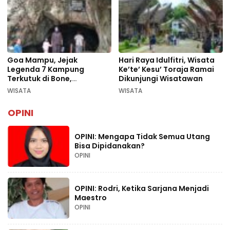
Goa Mampu, Jejak
Hari Raya Idulfitri, Wisata
Legenda 7 Kampung
Ke’te’ Kesu’ Toraja Ramai
Terkutuk di Bone,
Dikunjungi Wisatawan
Rekomendasi Liburan
WISATA
WISATA
Lebaran 2026
OPINI
OPINI: Mengapa Tidak Semua Utang
Bisa Dipidanakan?
OPINI
OPINI: Rodri, Ketika Sarjana Menjadi
Maestro
OPINI