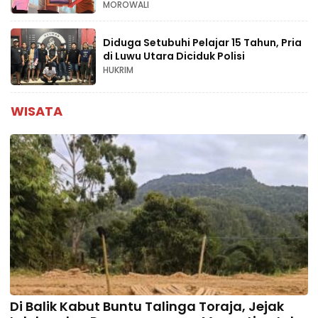
MOROWALI
Diduga Setubuhi Pelajar 15 Tahun, Pria
di Luwu Utara Diciduk Polisi
HUKRIM
WISATA
Di Balik Kabut Buntu Talinga Toraja, Jejak