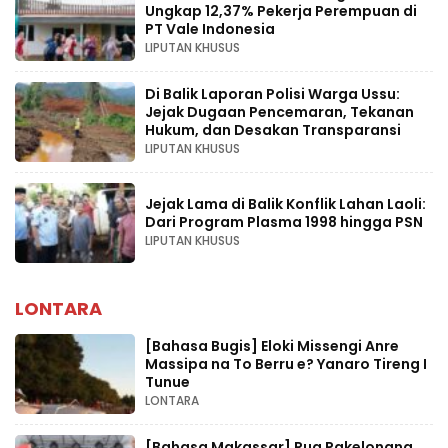
Ungkap 12,37% Pekerja Perempuan di
PT Vale Indonesia
LIPUTAN KHUSUS
Di Balik Laporan Polisi Warga Ussu:
Jejak Dugaan Pencemaran, Tekanan
Hukum, dan Desakan Transparansi
LIPUTAN KHUSUS
Jejak Lama di Balik Konflik Lahan Laoli:
Dari Program Plasma 1998 hingga PSN
LIPUTAN KHUSUS
LONTARA
[Bahasa Bugis] ‎Eloki Missengi Anre
Massipa na To Berru e? Yanaro Tireng I
Tunue
LONTARA
[Bahasa Makassar] Rua Pakelongna