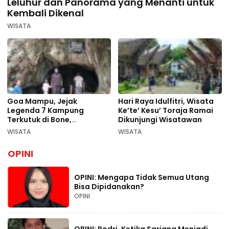
Leluhur dan Panorama yang Menanti untuk
Kembali Dikenal
WISATA
Goa Mampu, Jejak
Hari Raya Idulfitri, Wisata
Legenda 7 Kampung
Ke’te’ Kesu’ Toraja Ramai
Terkutuk di Bone,
Dikunjungi Wisatawan
Rekomendasi Liburan
WISATA
WISATA
Lebaran 2026
OPINI
OPINI: Mengapa Tidak Semua Utang
Bisa Dipidanakan?
OPINI