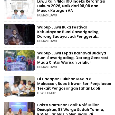
Luwu Raih Nilai 100 Indeks Reformasi
Hukum 2026, Naik dari 98,08 dan
Masuk Kategori AA
HUMAS LUWU
Wabup Luwu Buka Festival
Kebudayaan Bumi Sawerigading,
Dorong Budaya Jadi Penggerak
Ekonomi Kreatif
HUMAS LUWU
Wabup Luwu Lepas Karnaval Budaya
Bumi Sawerigading, Dorong Generasi
Muda Cintai Warisan Leluhur
HUMAS LUWU
Di Hadapan Puluhan Media di
Makassar, Bupati Irwan Beri Penjelasan
Terkait Pengosongan Lahan Laoli
LUWU TIMUR
Fakta Santunan Laoli: Rp16 Miliar
Disiapkan, 83 Warga Sudah Terima,
Rp5 Miliar Masih Menunggu di