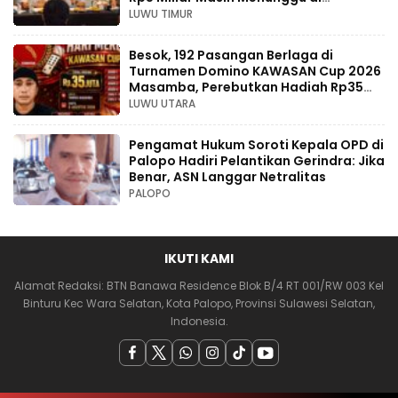
Pengadilan
LUWU TIMUR
Besok, 192 Pasangan Berlaga di
Turnamen Domino KAWASAN Cup 2026
Masamba, Perebutkan Hadiah Rp35
Juta
LUWU UTARA
Pengamat Hukum Soroti Kepala OPD di
Palopo Hadiri Pelantikan Gerindra: Jika
Benar, ASN Langgar Netralitas
PALOPO
IKUTI KAMI
Alamat Redaksi: BTN Banawa Residence Blok B/4 RT 001/RW 003 Kel
Binturu Kec Wara Selatan, Kota Palopo, Provinsi Sulawesi Selatan,
Indonesia.