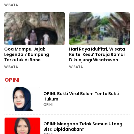
WISATA
Goa Mampu, Jejak
Hari Raya Idulfitri, Wisata
Legenda 7 Kampung
Ke’te’ Kesu’ Toraja Ramai
Terkutuk di Bone,
Dikunjungi Wisatawan
Rekomendasi Liburan
WISATA
WISATA
Lebaran 2026
OPINI
OPINI: Bukti Viral Belum Tentu Bukti
Hukum
OPINI
OPINI: Mengapa Tidak Semua Utang
Bisa Dipidanakan?