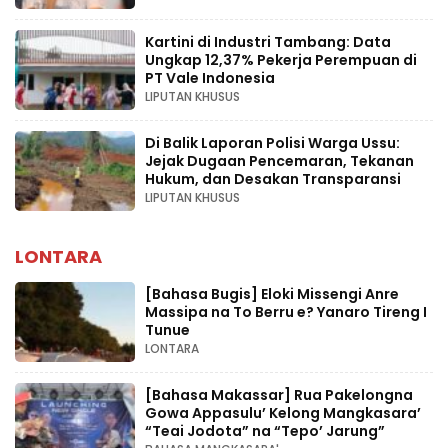
Kartini di Industri Tambang: Data
Ungkap 12,37% Pekerja Perempuan di
PT Vale Indonesia
LIPUTAN KHUSUS
Di Balik Laporan Polisi Warga Ussu:
Jejak Dugaan Pencemaran, Tekanan
Hukum, dan Desakan Transparansi
LIPUTAN KHUSUS
LONTARA
[Bahasa Bugis] ‎Eloki Missengi Anre
Massipa na To Berru e? Yanaro Tireng I
Tunue
LONTARA
[Bahasa Makassar] Rua Pakelongna
Gowa Appasulu’ Kelong Mangkasara’
“Teai Jodota” na “Tepo’ Jarung”