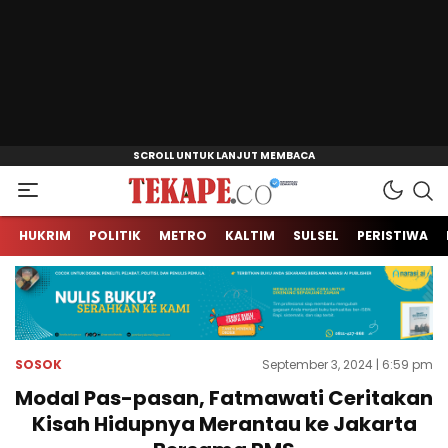
Jendela Informasi Kita
Tekape.co
HUKRIM
POLITIK
METRO
KALTIM
SULSEL
PERISTIWA
SOSOK
September 3, 2024 | 6:59 pm
Modal Pas-pasan, Fatmawati Ceritakan
Kisah Hidupnya Merantau ke Jakarta