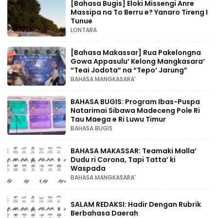
[Bahasa Bugis] ‎Eloki Missengi Anre
Massipa na To Berru e? Yanaro Tireng I
Tunue
LONTARA
[Bahasa Makassar] Rua Pakelongna
Gowa Appasulu’ Kelong Mangkasara’
“Teai Jodota” na “Tepo’ Jarung”
BAHASA MANGKASARA'
BAHASA BUGIS: Program Ibas-Puspa
Natarimai Sibawa Madeceng Pole Ri
Tau Maega e Ri Luwu Timur
BAHASA BUGIS
BAHASA MAKASSAR: Teamaki Malla’
Dudu ri Corona, Tapi Tatta’ ki
Waspada
BAHASA MANGKASARA'
SALAM REDAKSI: Hadir Dengan Rubrik
Berbahasa Daerah