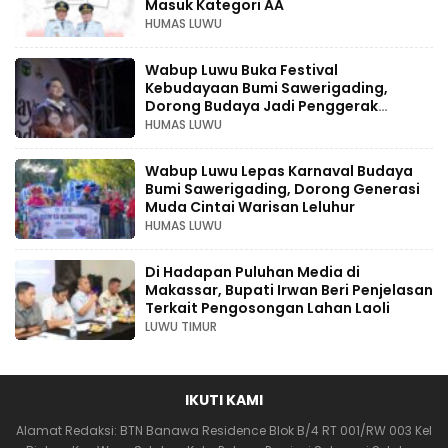
Masuk Kategori AA
HUMAS LUWU
Wabup Luwu Buka Festival
Kebudayaan Bumi Sawerigading,
Dorong Budaya Jadi Penggerak
Ekonomi Kreatif
HUMAS LUWU
Wabup Luwu Lepas Karnaval Budaya
Bumi Sawerigading, Dorong Generasi
Muda Cintai Warisan Leluhur
HUMAS LUWU
Di Hadapan Puluhan Media di
Makassar, Bupati Irwan Beri Penjelasan
Terkait Pengosongan Lahan Laoli
LUWU TIMUR
IKUTI KAMI
Alamat Redaksi: BTN Banawa Residence Blok B/4 RT 001/RW 003 Kel