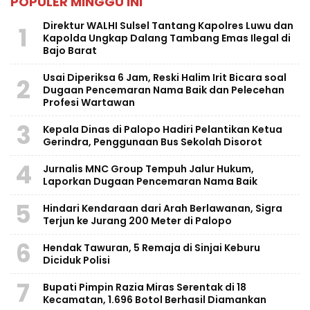
POPULER MINGGU INI
Direktur WALHI Sulsel Tantang Kapolres Luwu dan
1
Kapolda Ungkap Dalang Tambang Emas Ilegal di
Bajo Barat
Usai Diperiksa 6 Jam, Reski Halim Irit Bicara soal
2
Dugaan Pencemaran Nama Baik dan Pelecehan
Profesi Wartawan
3
Kepala Dinas di Palopo Hadiri Pelantikan Ketua
Gerindra, Penggunaan Bus Sekolah Disorot
4
Jurnalis MNC Group Tempuh Jalur Hukum,
Laporkan Dugaan Pencemaran Nama Baik
5
Hindari Kendaraan dari Arah Berlawanan, Sigra
Terjun ke Jurang 200 Meter di Palopo
6
Hendak Tawuran, 5 Remaja di Sinjai Keburu
Diciduk Polisi
7
Bupati Pimpin Razia Miras Serentak di 18
Kecamatan, 1.696 Botol Berhasil Diamankan