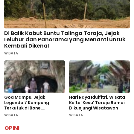
Di Balik Kabut Buntu Talinga Toraja, Jejak
Leluhur dan Panorama yang Menanti untuk
Kembali Dikenal
WISATA
Goa Mampu, Jejak
Hari Raya Idulfitri, Wisata
Legenda 7 Kampung
Ke’te’ Kesu’ Toraja Ramai
Terkutuk di Bone,
Dikunjungi Wisatawan
Rekomendasi Liburan
WISATA
WISATA
Lebaran 2026
OPINI