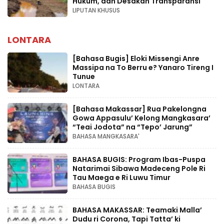
Hukum, dan Desakan Transparansi
LIPUTAN KHUSUS
LONTARA
[Bahasa Bugis] ‎Eloki Missengi Anre
Massipa na To Berru e? Yanaro Tireng I
Tunue
LONTARA
[Bahasa Makassar] Rua Pakelongna
Gowa Appasulu’ Kelong Mangkasara’
“Teai Jodota” na “Tepo’ Jarung”
BAHASA MANGKASARA'
BAHASA BUGIS: Program Ibas-Puspa
Natarimai Sibawa Madeceng Pole Ri
Tau Maega e Ri Luwu Timur
BAHASA BUGIS
BAHASA MAKASSAR: Teamaki Malla’
Dudu ri Corona, Tapi Tatta’ ki