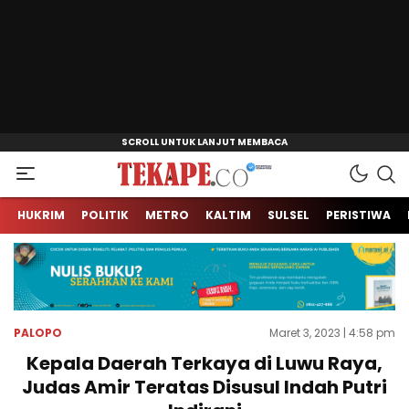
Jendela Informasi Kita
Tekape.co
HUKRIM
POLITIK
METRO
KALTIM
SULSEL
PERISTIWA
PALOPO
Maret 3, 2023 | 4:58 pm
Kepala Daerah Terkaya di Luwu Raya,
Judas Amir Teratas Disusul Indah Putri