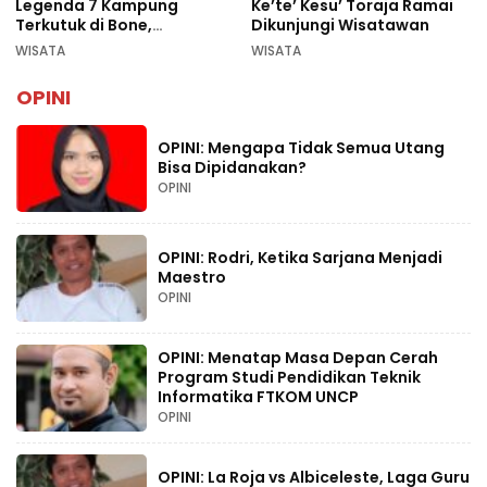
Legenda 7 Kampung
Ke’te’ Kesu’ Toraja Ramai
Terkutuk di Bone,
Dikunjungi Wisatawan
Rekomendasi Liburan
WISATA
WISATA
Lebaran 2026
OPINI
OPINI: Mengapa Tidak Semua Utang
Bisa Dipidanakan?
OPINI
OPINI: Rodri, Ketika Sarjana Menjadi
Maestro
OPINI
OPINI: Menatap Masa Depan Cerah
Program Studi Pendidikan Teknik
Informatika FTKOM UNCP
OPINI
OPINI: La Roja vs Albiceleste, Laga Guru