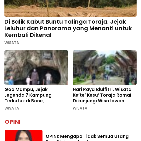
Di Balik Kabut Buntu Talinga Toraja, Jejak
Leluhur dan Panorama yang Menanti untuk
Kembali Dikenal
WISATA
Goa Mampu, Jejak
Hari Raya Idulfitri, Wisata
Legenda 7 Kampung
Ke’te’ Kesu’ Toraja Ramai
Terkutuk di Bone,
Dikunjungi Wisatawan
Rekomendasi Liburan
WISATA
WISATA
Lebaran 2026
OPINI
OPINI: Mengapa Tidak Semua Utang