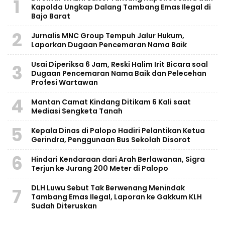
1
Kapolda Ungkap Dalang Tambang Emas Ilegal di
Bajo Barat
2
Jurnalis MNC Group Tempuh Jalur Hukum,
Laporkan Dugaan Pencemaran Nama Baik
Usai Diperiksa 6 Jam, Reski Halim Irit Bicara soal
3
Dugaan Pencemaran Nama Baik dan Pelecehan
Profesi Wartawan
4
Mantan Camat Kindang Ditikam 6 Kali saat
Mediasi Sengketa Tanah
5
Kepala Dinas di Palopo Hadiri Pelantikan Ketua
Gerindra, Penggunaan Bus Sekolah Disorot
6
Hindari Kendaraan dari Arah Berlawanan, Sigra
Terjun ke Jurang 200 Meter di Palopo
DLH Luwu Sebut Tak Berwenang Menindak
7
Tambang Emas Ilegal, Laporan ke Gakkum KLH
Sudah Diteruskan