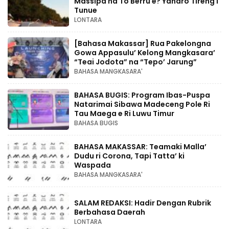
Massipa na To Berru e? Yanaro Tireng I
Tunue
LONTARA
[Bahasa Makassar] Rua Pakelongna
Gowa Appasulu’ Kelong Mangkasara’
“Teai Jodota” na “Tepo’ Jarung”
BAHASA MANGKASARA'
BAHASA BUGIS: Program Ibas-Puspa
Natarimai Sibawa Madeceng Pole Ri
Tau Maega e Ri Luwu Timur
BAHASA BUGIS
BAHASA MAKASSAR: Teamaki Malla’
Dudu ri Corona, Tapi Tatta’ ki
Waspada
BAHASA MANGKASARA'
SALAM REDAKSI: Hadir Dengan Rubrik
Berbahasa Daerah
LONTARA