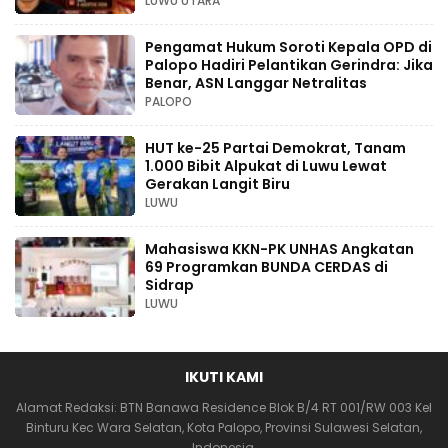
LUWU UTARA
Pengamat Hukum Soroti Kepala OPD di
Palopo Hadiri Pelantikan Gerindra: Jika
Benar, ASN Langgar Netralitas
PALOPO
HUT ke-25 Partai Demokrat, Tanam
1.000 Bibit Alpukat di Luwu Lewat
Gerakan Langit Biru
LUWU
Mahasiswa KKN-PK UNHAS Angkatan
69 Programkan BUNDA CERDAS di
Sidrap
LUWU
IKUTI KAMI
Alamat Redaksi: BTN Banawa Residence Blok B/4 RT 001/RW 003 Kel
Binturu Kec Wara Selatan, Kota Palopo, Provinsi Sulawesi Selatan,
Indonesia.