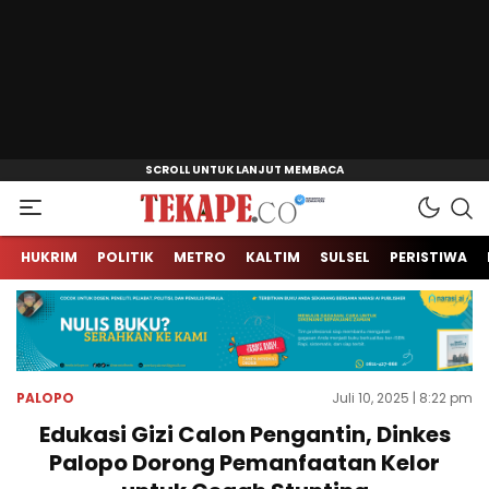
Jendela Informasi Kita
Tekape.co
HUKRIM
POLITIK
METRO
KALTIM
SULSEL
PERISTIWA
PALOPO
Juli 10, 2025 | 8:22 pm
Edukasi Gizi Calon Pengantin, Dinkes
Palopo Dorong Pemanfaatan Kelor