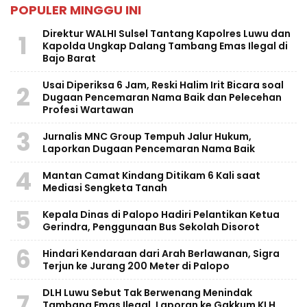
POPULER MINGGU INI
Direktur WALHI Sulsel Tantang Kapolres Luwu dan
1
Kapolda Ungkap Dalang Tambang Emas Ilegal di
Bajo Barat
Usai Diperiksa 6 Jam, Reski Halim Irit Bicara soal
2
Dugaan Pencemaran Nama Baik dan Pelecehan
Profesi Wartawan
3
Jurnalis MNC Group Tempuh Jalur Hukum,
Laporkan Dugaan Pencemaran Nama Baik
4
Mantan Camat Kindang Ditikam 6 Kali saat
Mediasi Sengketa Tanah
5
Kepala Dinas di Palopo Hadiri Pelantikan Ketua
Gerindra, Penggunaan Bus Sekolah Disorot
6
Hindari Kendaraan dari Arah Berlawanan, Sigra
Terjun ke Jurang 200 Meter di Palopo
DLH Luwu Sebut Tak Berwenang Menindak
7
Tambang Emas Ilegal, Laporan ke Gakkum KLH