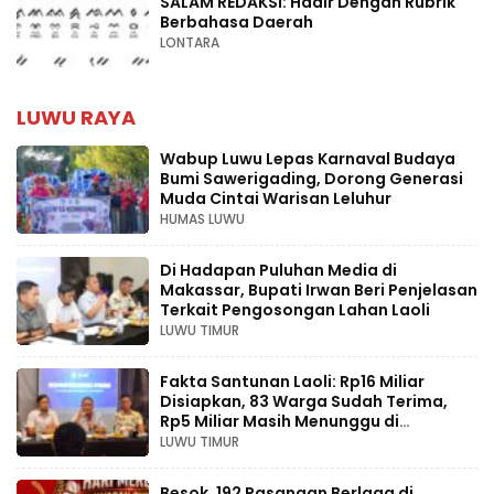
SALAM REDAKSI: Hadir Dengan Rubrik
Berbahasa Daerah
LONTARA
LUWU RAYA
Wabup Luwu Lepas Karnaval Budaya
Bumi Sawerigading, Dorong Generasi
Muda Cintai Warisan Leluhur
HUMAS LUWU
Di Hadapan Puluhan Media di
Makassar, Bupati Irwan Beri Penjelasan
Terkait Pengosongan Lahan Laoli
LUWU TIMUR
Fakta Santunan Laoli: Rp16 Miliar
Disiapkan, 83 Warga Sudah Terima,
Rp5 Miliar Masih Menunggu di
Pengadilan
LUWU TIMUR
Besok, 192 Pasangan Berlaga di