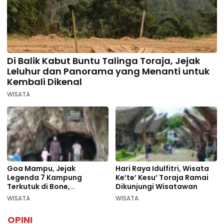
Di Balik Kabut Buntu Talinga Toraja, Jejak
Leluhur dan Panorama yang Menanti untuk
Kembali Dikenal
WISATA
Goa Mampu, Jejak
Hari Raya Idulfitri, Wisata
Legenda 7 Kampung
Ke’te’ Kesu’ Toraja Ramai
Terkutuk di Bone,
Dikunjungi Wisatawan
Rekomendasi Liburan
WISATA
WISATA
Lebaran 2026
OPINI