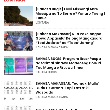
[Bahasa Bugis] ‎Eloki Missengi Anre
Massipa na To Berru e? Yanaro Tireng I
Tunue
LONTARA
[Bahasa Makassar] Rua Pakelongna
Gowa Appasulu’ Kelong Mangkasara’
“Teai Jodota” na “Tepo’ Jarung”
BAHASA MANGKASARA'
BAHASA BUGIS: Program Ibas-Puspa
Natarimai Sibawa Madeceng Pole Ri
Tau Maega e Ri Luwu Timur
BAHASA BUGIS
BAHASA MAKASSAR: Teamaki Malla’
Dudu ri Corona, Tapi Tatta’ ki
Waspada
BAHASA MANGKASARA'