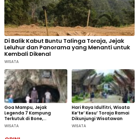
Di Balik Kabut Buntu Talinga Toraja, Jejak
Leluhur dan Panorama yang Menanti untuk
Kembali Dikenal
WISATA
Goa Mampu, Jejak
Hari Raya Idulfitri, Wisata
Legenda 7 Kampung
Ke’te’ Kesu’ Toraja Ramai
Terkutuk di Bone,
Dikunjungi Wisatawan
Rekomendasi Liburan
WISATA
WISATA
Lebaran 2026