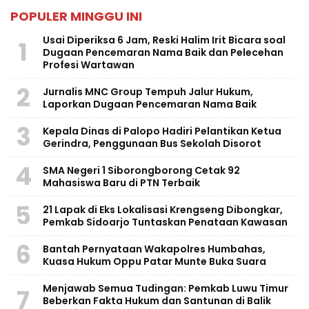
POPULER MINGGU INI
Usai Diperiksa 6 Jam, Reski Halim Irit Bicara soal
1
Dugaan Pencemaran Nama Baik dan Pelecehan
Profesi Wartawan
2
Jurnalis MNC Group Tempuh Jalur Hukum,
Laporkan Dugaan Pencemaran Nama Baik
3
Kepala Dinas di Palopo Hadiri Pelantikan Ketua
Gerindra, Penggunaan Bus Sekolah Disorot
4
SMA Negeri 1 Siborongborong Cetak 92
Mahasiswa Baru di PTN Terbaik
5
21 Lapak di Eks Lokalisasi Krengseng Dibongkar,
Pemkab Sidoarjo Tuntaskan Penataan Kawasan
6
Bantah Pernyataan Wakapolres Humbahas,
Kuasa Hukum Oppu Patar Munte Buka Suara
Menjawab Semua Tudingan: Pemkab Luwu Timur
7
Beberkan Fakta Hukum dan Santunan di Balik