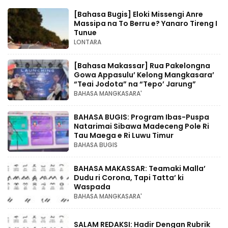
[Bahasa Bugis] ‎Eloki Missengi Anre
Massipa na To Berru e? Yanaro Tireng I
Tunue
LONTARA
[Bahasa Makassar] Rua Pakelongna
Gowa Appasulu’ Kelong Mangkasara’
“Teai Jodota” na “Tepo’ Jarung”
BAHASA MANGKASARA'
BAHASA BUGIS: Program Ibas-Puspa
Natarimai Sibawa Madeceng Pole Ri
Tau Maega e Ri Luwu Timur
BAHASA BUGIS
BAHASA MAKASSAR: Teamaki Malla’
Dudu ri Corona, Tapi Tatta’ ki
Waspada
BAHASA MANGKASARA'
SALAM REDAKSI: Hadir Dengan Rubrik