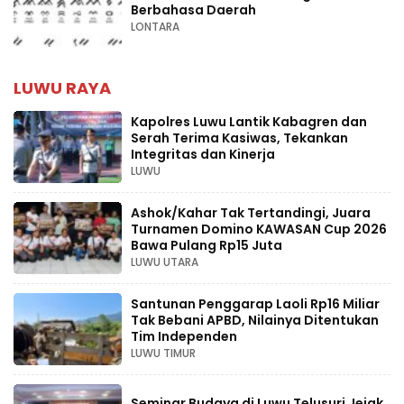
Berbahasa Daerah
LONTARA
LUWU RAYA
Kapolres Luwu Lantik Kabagren dan
Serah Terima Kasiwas, Tekankan
Integritas dan Kinerja
LUWU
Ashok/Kahar Tak Tertandingi, Juara
Turnamen Domino KAWASAN Cup 2026
Bawa Pulang Rp15 Juta
LUWU UTARA
Santunan Penggarap Laoli Rp16 Miliar
Tak Bebani APBD, Nilainya Ditentukan
Tim Independen
LUWU TIMUR
Seminar Budaya di Luwu Telusuri Jejak