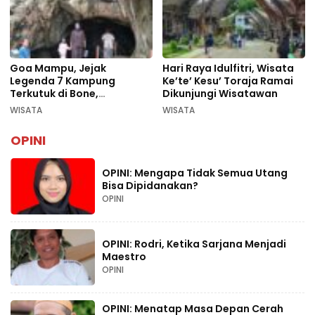
Goa Mampu, Jejak
Hari Raya Idulfitri, Wisata
Legenda 7 Kampung
Ke’te’ Kesu’ Toraja Ramai
Terkutuk di Bone,
Dikunjungi Wisatawan
Rekomendasi Liburan
WISATA
WISATA
Lebaran 2026
OPINI
OPINI: Mengapa Tidak Semua Utang
Bisa Dipidanakan?
OPINI
OPINI: Rodri, Ketika Sarjana Menjadi
Maestro
OPINI
OPINI: Menatap Masa Depan Cerah