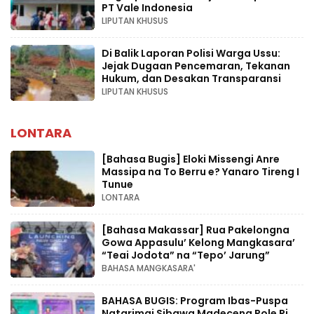
PT Vale Indonesia
LIPUTAN KHUSUS
Di Balik Laporan Polisi Warga Ussu:
Jejak Dugaan Pencemaran, Tekanan
Hukum, dan Desakan Transparansi
LIPUTAN KHUSUS
LONTARA
[Bahasa Bugis] ‎Eloki Missengi Anre
Massipa na To Berru e? Yanaro Tireng I
Tunue
LONTARA
[Bahasa Makassar] Rua Pakelongna
Gowa Appasulu’ Kelong Mangkasara’
“Teai Jodota” na “Tepo’ Jarung”
BAHASA MANGKASARA'
BAHASA BUGIS: Program Ibas-Puspa
Natarimai Sibawa Madeceng Pole Ri