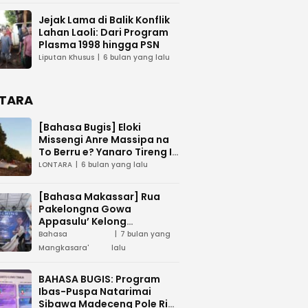
Jejak Lama di Balik Konflik
Lahan Laoli: Dari Program
Plasma 1998 hingga PSN
Liputan Khusus
6 bulan yang lalu
TARA
[Bahasa Bugis] ‎Eloki
Missengi Anre Massipa na
To Berru e? Yanaro Tireng I
Tunue
LONTARA
6 bulan yang lalu
[Bahasa Makassar] Rua
Pakelongna Gowa
Appasulu’ Kelong
Mangkasara’ “Teai Jodota”
Bahasa
7 bulan yang
na “Tepo’ Jarung”
Mangkasara'
lalu
BAHASA BUGIS: Program
Ibas-Puspa Natarimai
Sibawa Madeceng Pole Ri