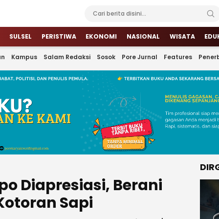
SULSEL
PERISTIWA
EKONOMI
NASIONAL
WISATA
EDU
an
Kampus
Salam Redaksi
Sosok
Pore Jurnal
Features
Penerb
DIR
o Diapresiasi, Berani
Kotoran Sapi