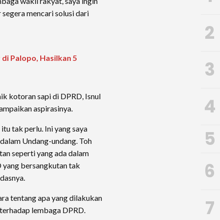
aga wakil rakyat, saya ingin
egera mencari solusi dari
2
di Palopo, Hasilkan 5
3
ik kotoran sapi di DPRD, Isnul
4
ampaikan aspirasinya.
tu tak perlu. Ini yang saya
5
r dalam Undang-undang. Toh
an seperti yang ada dalam
6
 yang bersangkutan tak
ndasnya.
ra tentang apa yang dilakukan
7
n terhadap lembaga DPRD.