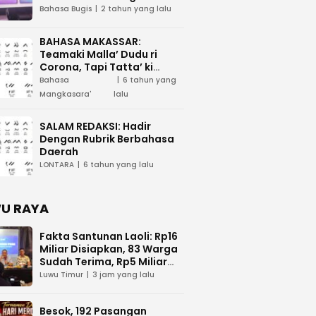
Tau Maega e Ri Luwu Timur
Bahasa Bugis
2 tahun yang lalu
BAHASA MAKASSAR:
Teamaki Malla’ Dudu ri
Corona, Tapi Tatta’ ki
Waspada
Bahasa
6 tahun yang
Mangkasara'
lalu
SALAM REDAKSI: Hadir
Dengan Rubrik Berbahasa
Daerah
LONTARA
6 tahun yang lalu
U RAYA
Fakta Santunan Laoli: Rp16
Miliar Disiapkan, 83 Warga
Sudah Terima, Rp5 Miliar
Masih Menunggu di
Luwu Timur
3 jam yang lalu
Pengadilan
Besok, 192 Pasangan