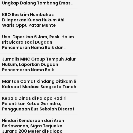
Ungkap Dalang Tambang Emas
Ilegal di Bajo Barat
KBO Reskrim Humbahas
Dilaporkan Kuasa Hukum Ahli
Waris Oppu Patar Munte
Usai Diperiksa 6 Jam, Reski Halim
Irit Bicara soal Dugaan
Pencemaran Nama Baik dan
Pelecehan Profesi Wartawan
Jurnalis MNC Group Tempuh Jalur
Hukum, Laporkan Dugaan
Pencemaran Nama Baik
Mantan Camat Kindang Ditikam 6
Kali saat Mediasi Sengketa Tanah
Kepala Dinas di Palopo Hadiri
Pelantikan Ketua Gerindra,
Penggunaan Bus Sekolah Disorot
Hindari Kendaraan dari Arah
Berlawanan, Sigra Terjun ke
Jurang 200 Meter di Palopo