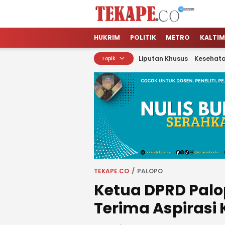
Tekape.co
Jendela Informasi Kita
HUKRIM
POLITIK
METRO
KALTIM
Liputan Khusus
Kesehat
Topik
TEKAPE.CO
PALOPO
Ketua DPRD Palop
Terima Aspirasi 