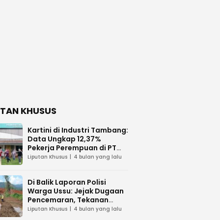
UTAN KHUSUS
Kartini di Industri Tambang:
Data Ungkap 12,37%
Pekerja Perempuan di PT
Vale Indonesia
Liputan Khusus
4 bulan yang lalu
Di Balik Laporan Polisi
Warga Ussu: Jejak Dugaan
Pencemaran, Tekanan
Hukum, dan Desakan
Liputan Khusus
4 bulan yang lalu
Transparansi