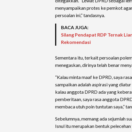
ditegakkan. “Lewat DPRD sebagai lemb
menyampaikan protes ke pemkot agar s
persoalan ini,” tandasnya.
BACA JUGA:
Silang Pendapat RDP Ternak Liar 
Rekomendasi
Sementara itu, terkait persoalan polem
menegaskan, dirinya telah benar meny
“Kalau minta maaf ke DPRD, saya rasa i
sampaikan adalah aspirasi yang diatu
kalau anggota DPRD ada yang keberat
pemberitaan, saya rasa anggota DPRD
membaca utuh poin tuntutan saya,” ta
Sebelumnya, memang ada sejumlah sua
Isnul itu merupakan bentuk peleceha