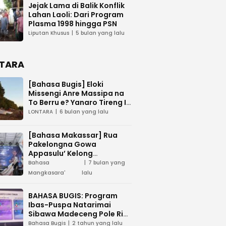
Jejak Lama di Balik Konflik
Lahan Laoli: Dari Program
Plasma 1998 hingga PSN
Liputan Khusus
5 bulan yang lalu
TARA
[Bahasa Bugis] ‎Eloki
Missengi Anre Massipa na
To Berru e? Yanaro Tireng I
Tunue
LONTARA
6 bulan yang lalu
[Bahasa Makassar] Rua
Pakelongna Gowa
Appasulu’ Kelong
Mangkasara’ “Teai Jodota”
Bahasa
7 bulan yang
na “Tepo’ Jarung”
Mangkasara'
lalu
BAHASA BUGIS: Program
Ibas-Puspa Natarimai
Sibawa Madeceng Pole Ri
Tau Maega e Ri Luwu Timur
Bahasa Bugis
2 tahun yang lalu