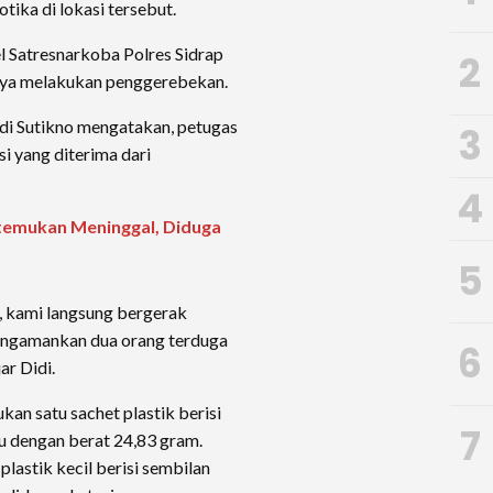
tika di lokasi tersebut.
el Satresnarkoba Polres Sidrap
2
nya melakukan penggerebekan.
di Sutikno mengatakan, petugas
3
i yang diterima dari
4
itemukan Meninggal, Diduga
5
, kami langsung bergerak
mengamankan dua orang terduga
6
ar Didi.
kan satu sachet plastik berisi
7
bu dengan berat 24,83 gram.
 plastik kecil berisi sembilan