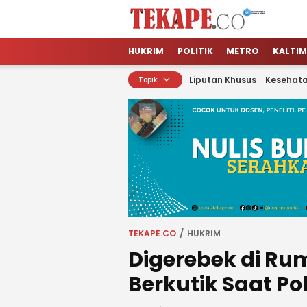
Tekape.co
Jendela Informasi Kita
HUKRIM
POLITIK
METRO
KALTIM
Liputan Khusus
Kesehat
Topik
TEKAPE.CO
HUKRIM
Digerebek di Ru
Berkutik Saat P