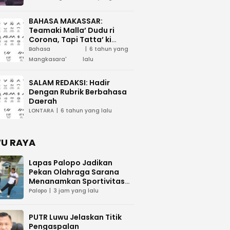
BAHASA MAKASSAR:
Teamaki Malla’ Dudu ri
Corona, Tapi Tatta’ ki
Waspada
Bahasa
6 tahun yang
Mangkasara'
lalu
SALAM REDAKSI: Hadir
Dengan Rubrik Berbahasa
Daerah
LONTARA
6 tahun yang lalu
U RAYA
Lapas Palopo Jadikan
Pekan Olahraga Sarana
Menanamkan Sportivitas
dan Nasionalisme
Palopo
3 jam yang lalu
PUTR Luwu Jelaskan Titik
Pengaspalan