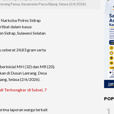
oreng Panua, Kecamatan Panca Rijang, Selasa (2/6/2026).
 Narkoba Polres Sidrap
rlibat dalam kasus
n Sidrap, Sulawesi Selatan
bu seberat 24,83 gram serta
erinisial MH (32) dan MR (20).
an di Dusun Lanrang, Desa
ng, Selasa (2/6/2026).
i Terbongkar di Sulsel, 7
POP
1
nerima laporan warga terkait