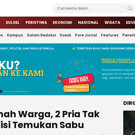
SULSEL
PERISTIWA
EKONOMI
NASIONAL
WISATA
EDU
an
Kampus
Salam Redaksi
Sosok
Pore Jurnal
Features
Penerb
DIR
mah Warga, 2 Pria Tak
olisi Temukan Sabu