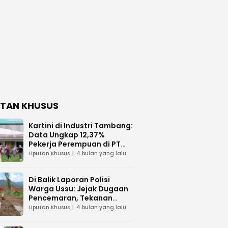
UTAN KHUSUS
Kartini di Industri Tambang:
Data Ungkap 12,37%
Pekerja Perempuan di PT
Vale Indonesia
Liputan Khusus
4 bulan yang lalu
Di Balik Laporan Polisi
Warga Ussu: Jejak Dugaan
Pencemaran, Tekanan
Hukum, dan Desakan
Liputan Khusus
4 bulan yang lalu
Transparansi