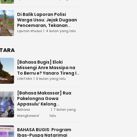
Di Balik Laporan Polisi
Warga Ussu: Jejak Dugaan
Pencemaran, Tekanan
Hukum, dan Desakan
Liputan Khusus
4 bulan yang lalu
Transparansi
TARA
[Bahasa Bugis] ‎Eloki
Missengi Anre Massipa na
To Berru e? Yanaro Tireng I
Tunue
LONTARA
6 bulan yang lalu
[Bahasa Makassar] Rua
Pakelongna Gowa
Appasulu’ Kelong
Mangkasara’ “Teai Jodota”
Bahasa
7 bulan yang
na “Tepo’ Jarung”
Mangkasara'
lalu
BAHASA BUGIS: Program
Ibas-Puspa Natarimai