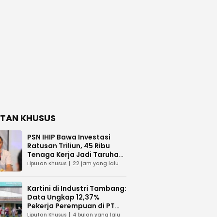
UTAN KHUSUS
PSN IHIP Bawa Investasi
Ratusan Triliun, 45 Ribu
Tenaga Kerja Jadi Taruhan
di Balik Polemik Lahan Laoli
Liputan Khusus
22 jam yang lalu
Kartini di Industri Tambang:
Data Ungkap 12,37%
Pekerja Perempuan di PT
Vale Indonesia
Liputan Khusus
4 bulan yang lalu