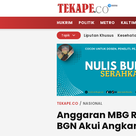
Tekape.co
Jendela Informasi Kita
HUKRIM
POLITIK
METRO
KALTIM
Liputan Khusus
Kesehat
Topik
TEKAPE.CO
NASIONAL
Anggaran MBG Rp
BGN Akui Angk