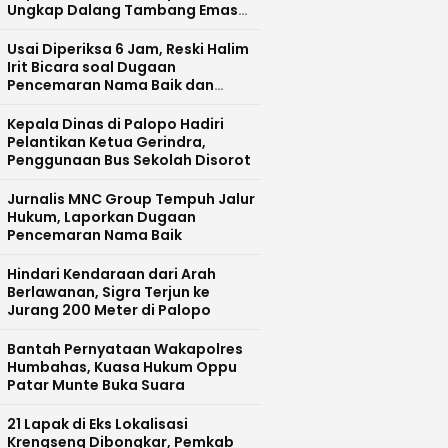
Ungkap Dalang Tambang Emas
Ilegal di Bajo Barat
Usai Diperiksa 6 Jam, Reski Halim
Irit Bicara soal Dugaan
Pencemaran Nama Baik dan
Pelecehan Profesi Wartawan
Kepala Dinas di Palopo Hadiri
Pelantikan Ketua Gerindra,
Penggunaan Bus Sekolah Disorot
Jurnalis MNC Group Tempuh Jalur
Hukum, Laporkan Dugaan
Pencemaran Nama Baik
Hindari Kendaraan dari Arah
Berlawanan, Sigra Terjun ke
Jurang 200 Meter di Palopo
Bantah Pernyataan Wakapolres
Humbahas, Kuasa Hukum Oppu
Patar Munte Buka Suara
21 Lapak di Eks Lokalisasi
Krengseng Dibongkar, Pemkab