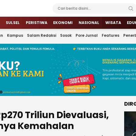
SULSEL
PERISTIWA
EKONOMI
NASIONAL
WISATA
EDU
an
Kampus
Salam Redaksi
Sosok
Pore Jurnal
Features
Penerb
DIR
270 Triliun Dievaluasi,
anya Kemahalan