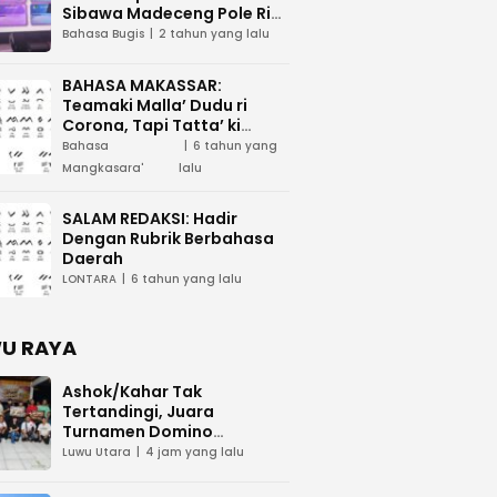
Sibawa Madeceng Pole Ri
Tau Maega e Ri Luwu Timur
Bahasa Bugis
2 tahun yang lalu
BAHASA MAKASSAR:
Teamaki Malla’ Dudu ri
Corona, Tapi Tatta’ ki
Waspada
Bahasa
6 tahun yang
Mangkasara'
lalu
SALAM REDAKSI: Hadir
Dengan Rubrik Berbahasa
Daerah
LONTARA
6 tahun yang lalu
U RAYA
Ashok/Kahar Tak
Tertandingi, Juara
Turnamen Domino
KAWASAN Cup 2026 Bawa
Luwu Utara
4 jam yang lalu
Pulang Rp15 Juta