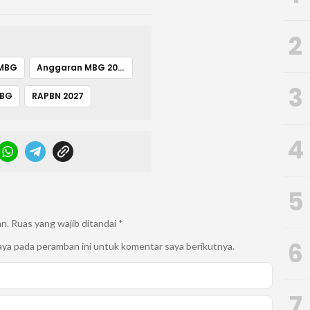
2
MBG
Anggaran MBG 2027
3
BG
RAPBN 2027
4
5
an.
Ruas yang wajib ditandai
*
6
aya pada peramban ini untuk komentar saya berikutnya.
7