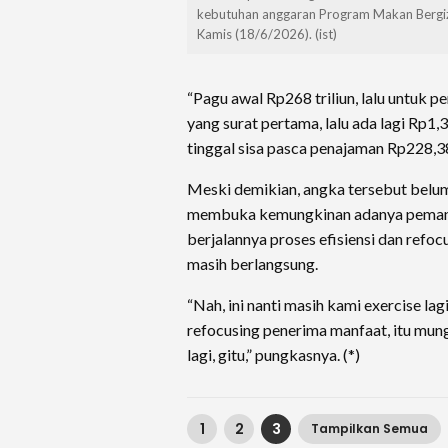
kebutuhan anggaran Program Makan Bergizi
Kamis (18/6/2026). (ist)
“Pagu awal Rp268 triliun, lalu untuk pe
yang surat pertama, lalu ada lagi Rp1,3
tinggal sisa pasca penajaman Rp228,38 t
Meski demikian, angka tersebut belu
membuka kemungkinan adanya pemang
berjalannya proses efisiensi dan refo
masih berlangsung.
“Nah, ini nanti masih kami exercise lagi
refocusing penerima manfaat, itu mung
lagi, gitu,” pungkasnya. (*)
1
2
3
Tampilkan Semua