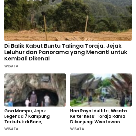
Di Balik Kabut Buntu Talinga Toraja, Jejak
Leluhur dan Panorama yang Menanti untuk
Kembali Dikenal
WISATA
Goa Mampu, Jejak
Hari Raya Idulfitri, Wisata
Legenda 7 Kampung
Ke’te’ Kesu’ Toraja Ramai
Terkutuk di Bone,
Dikunjungi Wisatawan
Rekomendasi Liburan
WISATA
WISATA
Lebaran 2026