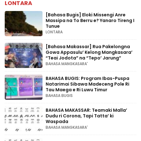
LONTARA
[Bahasa Bugis] ‎Eloki Missengi Anre
Massipa na To Berru e? Yanaro Tireng I
Tunue
LONTARA
[Bahasa Makassar] Rua Pakelongna
Gowa Appasulu’ Kelong Mangkasara’
“Teai Jodota” na “Tepo’ Jarung”
BAHASA MANGKASARA'
BAHASA BUGIS: Program Ibas-Puspa
Natarimai Sibawa Madeceng Pole Ri
Tau Maega e Ri Luwu Timur
BAHASA BUGIS
BAHASA MAKASSAR: Teamaki Malla’
Dudu ri Corona, Tapi Tatta’ ki
Waspada
BAHASA MANGKASARA'