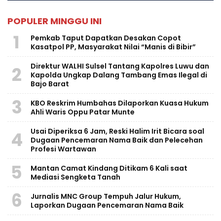
POPULER MINGGU INI
1
Pemkab Taput Dapatkan Desakan Copot
Kasatpol PP, Masyarakat Nilai “Manis di Bibir”
Direktur WALHI Sulsel Tantang Kapolres Luwu dan
2
Kapolda Ungkap Dalang Tambang Emas Ilegal di
Bajo Barat
3
KBO Reskrim Humbahas Dilaporkan Kuasa Hukum
Ahli Waris Oppu Patar Munte
Usai Diperiksa 6 Jam, Reski Halim Irit Bicara soal
4
Dugaan Pencemaran Nama Baik dan Pelecehan
Profesi Wartawan
5
Mantan Camat Kindang Ditikam 6 Kali saat
Mediasi Sengketa Tanah
6
Jurnalis MNC Group Tempuh Jalur Hukum,
Laporkan Dugaan Pencemaran Nama Baik