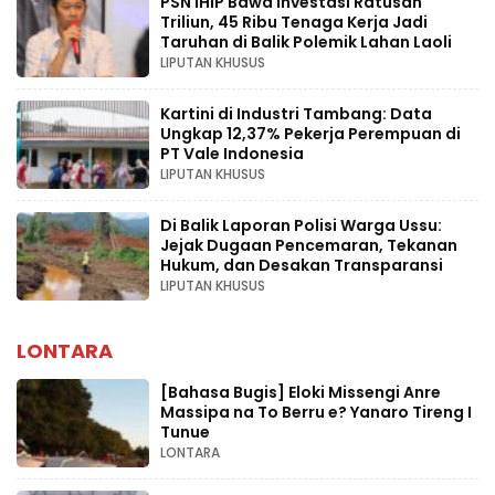
PSN IHIP Bawa Investasi Ratusan
Triliun, 45 Ribu Tenaga Kerja Jadi
Taruhan di Balik Polemik Lahan Laoli
LIPUTAN KHUSUS
Kartini di Industri Tambang: Data
Ungkap 12,37% Pekerja Perempuan di
PT Vale Indonesia
LIPUTAN KHUSUS
Di Balik Laporan Polisi Warga Ussu:
Jejak Dugaan Pencemaran, Tekanan
Hukum, dan Desakan Transparansi
LIPUTAN KHUSUS
LONTARA
[Bahasa Bugis] ‎Eloki Missengi Anre
Massipa na To Berru e? Yanaro Tireng I
Tunue
LONTARA