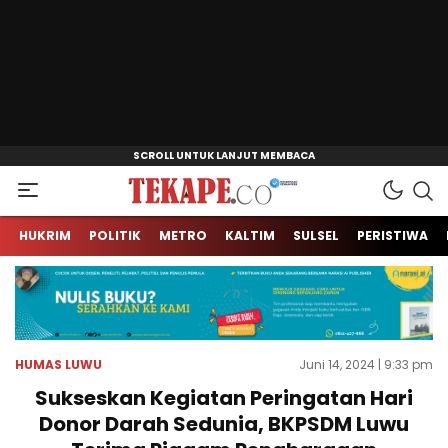
Jendela Informasi Kita
Tekape.co
HUKRIM
POLITIK
METRO
KALTIM
SULSEL
PERISTIWA
HUMAS LUWU
Juni 14, 2024 | 9:33 pm
Sukseskan Kegiatan Peringatan Hari
Donor Darah Sedunia, BKPSDM Luwu