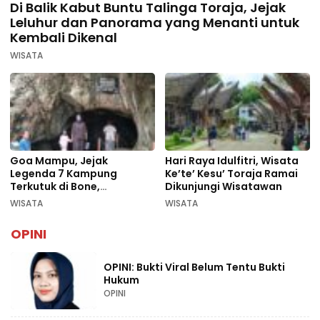
Di Balik Kabut Buntu Talinga Toraja, Jejak
Leluhur dan Panorama yang Menanti untuk
Kembali Dikenal
WISATA
Goa Mampu, Jejak
Hari Raya Idulfitri, Wisata
Legenda 7 Kampung
Ke’te’ Kesu’ Toraja Ramai
Terkutuk di Bone,
Dikunjungi Wisatawan
Rekomendasi Liburan
WISATA
WISATA
Lebaran 2026
OPINI
OPINI: Bukti Viral Belum Tentu Bukti
Hukum
OPINI