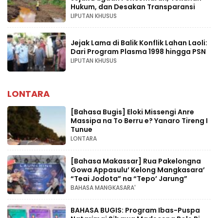
Hukum, dan Desakan Transparansi
LIPUTAN KHUSUS
Jejak Lama di Balik Konflik Lahan Laoli:
Dari Program Plasma 1998 hingga PSN
LIPUTAN KHUSUS
LONTARA
[Bahasa Bugis] ‎Eloki Missengi Anre
Massipa na To Berru e? Yanaro Tireng I
Tunue
LONTARA
[Bahasa Makassar] Rua Pakelongna
Gowa Appasulu’ Kelong Mangkasara’
“Teai Jodota” na “Tepo’ Jarung”
BAHASA MANGKASARA'
BAHASA BUGIS: Program Ibas-Puspa