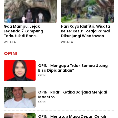
Goa Mampu, Jejak
Hari Raya Idulfitri, Wisata
Legenda 7 Kampung
Ke’te’ Kesu’ Toraja Ramai
Terkutuk di Bone,
Dikunjungi Wisatawan
Rekomendasi Liburan
WISATA
WISATA
Lebaran 2026
OPINI
OPINI: Mengapa Tidak Semua Utang
Bisa Dipidanakan?
OPINI
OPINI: Rodri, Ketika Sarjana Menjadi
Maestro
OPINI
OPINI: Menatap Masa Depan Cerah