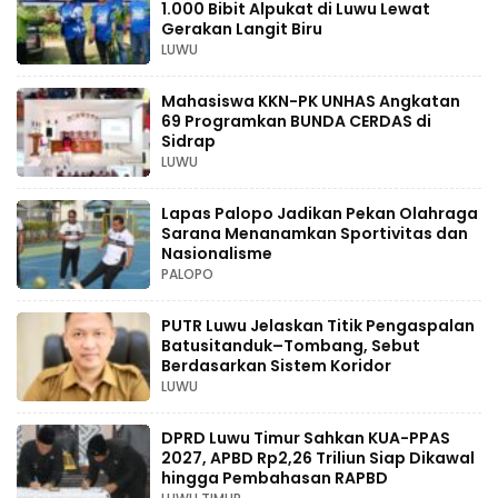
1.000 Bibit Alpukat di Luwu Lewat
Gerakan Langit Biru
LUWU
Mahasiswa KKN-PK UNHAS Angkatan
69 Programkan BUNDA CERDAS di
Sidrap
LUWU
Lapas Palopo Jadikan Pekan Olahraga
Sarana Menanamkan Sportivitas dan
Nasionalisme
PALOPO
PUTR Luwu Jelaskan Titik Pengaspalan
Batusitanduk–Tombang, Sebut
Berdasarkan Sistem Koridor
LUWU
DPRD Luwu Timur Sahkan KUA-PPAS
2027, APBD Rp2,26 Triliun Siap Dikawal
hingga Pembahasan RAPBD