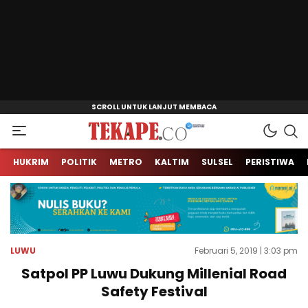
Jendela Informasi Kita
Tekape.co
HUKRIM
POLITIK
METRO
KALTIM
SULSEL
PERISTIWA
LUWU
Februari 5, 2019 | 3:03 pm
Satpol PP Luwu Dukung Millenial Road
Safety Festival