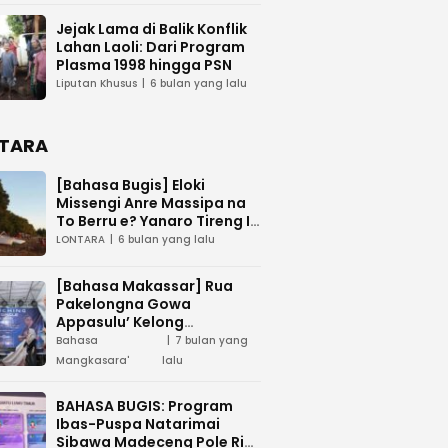
Jejak Lama di Balik Konflik
Lahan Laoli: Dari Program
Plasma 1998 hingga PSN
Liputan Khusus
6 bulan yang lalu
TARA
[Bahasa Bugis] ‎Eloki
Missengi Anre Massipa na
To Berru e? Yanaro Tireng I
Tunue
LONTARA
6 bulan yang lalu
[Bahasa Makassar] Rua
Pakelongna Gowa
Appasulu’ Kelong
Mangkasara’ “Teai Jodota”
Bahasa
7 bulan yang
na “Tepo’ Jarung”
Mangkasara'
lalu
BAHASA BUGIS: Program
Ibas-Puspa Natarimai
Sibawa Madeceng Pole Ri