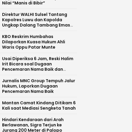
Nilai “Manis di Bibir”
Direktur WALHI Sulsel Tantang
Kapolres Luwu dan Kapolda
Ungkap Dalang Tambang Emas
Ilegal di Bajo Barat
KBO Reskrim Humbahas
Dilaporkan Kuasa Hukum Ahli
Waris Oppu Patar Munte
Usai Diperiksa 6 Jam, Reski Halim
Irit Bicara soal Dugaan
Pencemaran Nama Baik dan
Pelecehan Profesi Wartawan
Jurnalis MNC Group Tempuh Jalur
Hukum, Laporkan Dugaan
Pencemaran Nama Baik
Mantan Camat Kindang Ditikam 6
Kali saat Mediasi Sengketa Tanah
Hindari Kendaraan dari Arah
Berlawanan, Sigra Terjun ke
Jurang 200 Meter di Palopo