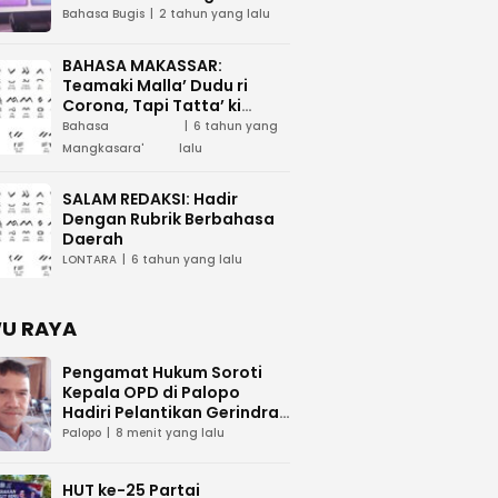
Tau Maega e Ri Luwu Timur
Bahasa Bugis
2 tahun yang lalu
BAHASA MAKASSAR:
Teamaki Malla’ Dudu ri
Corona, Tapi Tatta’ ki
Waspada
Bahasa
6 tahun yang
Mangkasara'
lalu
SALAM REDAKSI: Hadir
Dengan Rubrik Berbahasa
Daerah
LONTARA
6 tahun yang lalu
U RAYA
Pengamat Hukum Soroti
Kepala OPD di Palopo
Hadiri Pelantikan Gerindra:
Jika Benar, ASN Langgar
Palopo
8 menit yang lalu
Netralitas
HUT ke-25 Partai