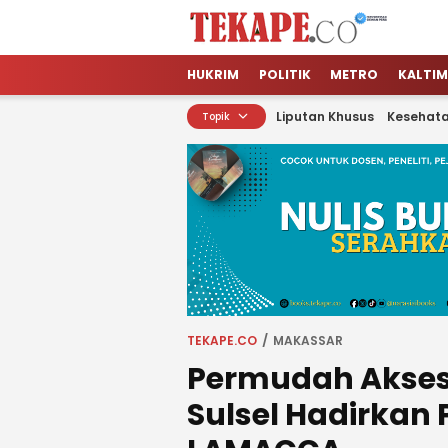
Tekape.co
Jendela Informasi Kita
HUKRIM
POLITIK
METRO
KALTIM
Liputan Khusus
Kesehat
Topik
TEKAPE.CO
MAKASSAR
Permudah Akse
Sulsel Hadirkan 