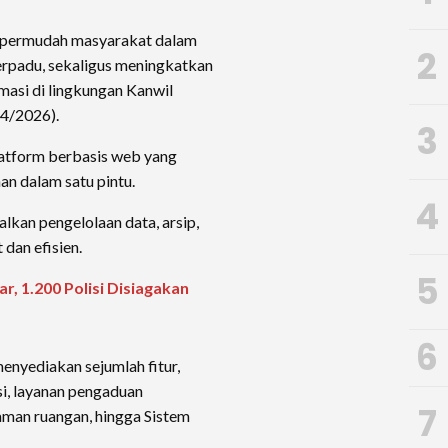
empermudah masyarakat dalam
2
erpadu, sekaligus meningkatkan
rmasi di lingkungan Kanwil
/4/2026).
3
tform berbasis web yang
an dalam satu pintu.
4
lkan pengelolaan data, arsip,
 dan efisien.
5
, 1.200 Polisi Disiagakan
6
yediakan sejumlah fitur,
si, layanan pengaduan
7
aman ruangan, hingga Sistem