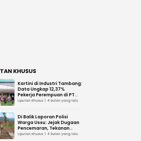
UTAN KHUSUS
Kartini di Industri Tambang:
Data Ungkap 12,37%
Pekerja Perempuan di PT
Vale Indonesia
Liputan Khusus
4 bulan yang lalu
Di Balik Laporan Polisi
Warga Ussu: Jejak Dugaan
Pencemaran, Tekanan
Hukum, dan Desakan
Liputan Khusus
4 bulan yang lalu
Transparansi