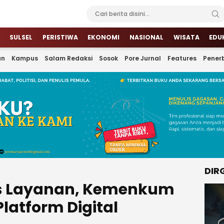
SULSEL
PERISTIWA
EKONOMI
NASIONAL
WISATA
EDU
an
Kampus
Salam Redaksi
Sosok
Pore Jurnal
Features
Penerb
DIR
s Layanan, Kemenkum
Platform Digital