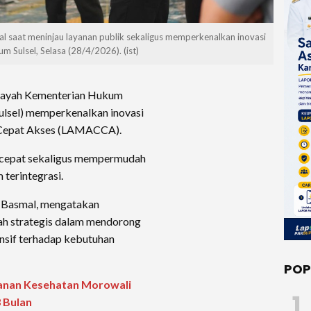
l saat meninjau layanan publik sekaligus memperkenalkan inovasi
 Sulsel, Selasa (28/4/2026). (ist)
layah Kementerian Hukum
ulsel) memperkenalkan inovasi
 Cepat Akses (LAMACCA).
ercepat sekaligus mempermudah
 terintegrasi.
i Basmal, mengatakan
h strategis dalam mendorong
onsif terhadap kebutuhan
POP
yanan Kesehatan Morowali
1
 Bulan