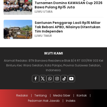
Turnamen Domino KAWASAN Cup 2026
Bawa Pulang Rp15 Juta
LUWU UTARA
Santunan Penggarap Laoli Rp16 Miliar
Tak Bebani APBD, Nilainya Ditentukan
Tim Independen
LUWU TIMUR
IKUTI KAMI
Alamat Redaksi: BTN Banawa Residence Blok B/4 RT 001/RW 003 Kel
Binturu Kec Wara Selatan, Kota Palopo, Provinsi Sulawesi Selatan,
Indonesia.
Redaksi
Tentang
Media Siber
Kontak
Pedoman Hak Jawab
Indeks