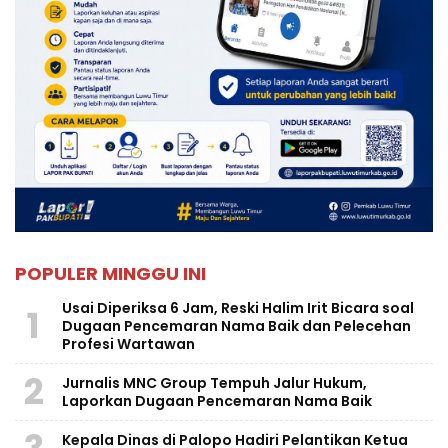
POPULER MINGGU INI
Usai Diperiksa 6 Jam, Reski Halim Irit Bicara soal
1
Dugaan Pencemaran Nama Baik dan Pelecehan
Profesi Wartawan
2
Jurnalis MNC Group Tempuh Jalur Hukum,
Laporkan Dugaan Pencemaran Nama Baik
Kepala Dinas di Palopo Hadiri Pelantikan Ketua