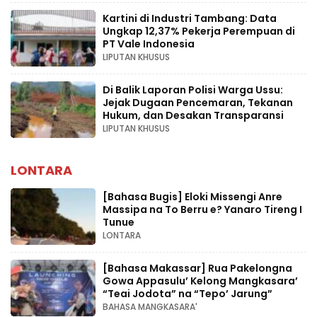
Kartini di Industri Tambang: Data
Ungkap 12,37% Pekerja Perempuan di
PT Vale Indonesia
LIPUTAN KHUSUS
Di Balik Laporan Polisi Warga Ussu:
Jejak Dugaan Pencemaran, Tekanan
Hukum, dan Desakan Transparansi
LIPUTAN KHUSUS
LONTARA
[Bahasa Bugis] ‎Eloki Missengi Anre
Massipa na To Berru e? Yanaro Tireng I
Tunue
LONTARA
[Bahasa Makassar] Rua Pakelongna
Gowa Appasulu’ Kelong Mangkasara’
“Teai Jodota” na “Tepo’ Jarung”
BAHASA MANGKASARA'