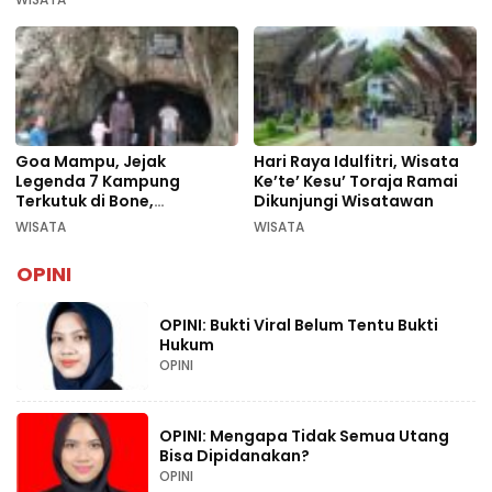
Goa Mampu, Jejak
Hari Raya Idulfitri, Wisata
Legenda 7 Kampung
Ke’te’ Kesu’ Toraja Ramai
Terkutuk di Bone,
Dikunjungi Wisatawan
Rekomendasi Liburan
WISATA
WISATA
Lebaran 2026
OPINI
OPINI: Bukti Viral Belum Tentu Bukti
Hukum
OPINI
OPINI: Mengapa Tidak Semua Utang
Bisa Dipidanakan?
OPINI