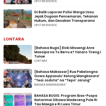
LIPUTAN KHUSUS
Di Balik Laporan Polisi Warga Ussu:
Jejak Dugaan Pencemaran, Tekanan
Hukum, dan Desakan Transparansi
LIPUTAN KHUSUS
LONTARA
[Bahasa Bugis] ‎Eloki Missengi Anre
Massipa na To Berru e? Yanaro Tireng I
Tunue
LONTARA
[Bahasa Makassar] Rua Pakelongna
Gowa Appasulu’ Kelong Mangkasara’
“Teai Jodota” na “Tepo’ Jarung”
BAHASA MANGKASARA'
BAHASA BUGIS: Program Ibas-Puspa
Natarimai Sibawa Madeceng Pole Ri
Tau Maega e Ri Luwu Timur