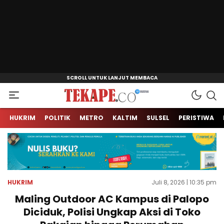
Jendela Informasi Kita
Tekape.co
HUKRIM
POLITIK
METRO
KALTIM
SULSEL
PERISTIWA
HUKRIM
Juli 8, 2026 | 10:35 pm
Maling Outdoor AC Kampus di Palopo
Diciduk, Polisi Ungkap Aksi di Toko