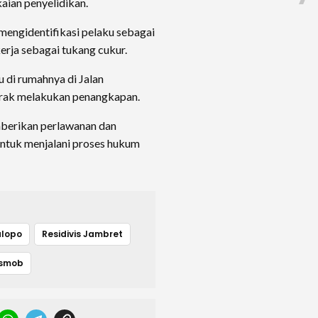
aian penyelidikan.
l mengidentifikasi pelaku sebagai
kerja sebagai tukang cukur.
 di rumahnya di Jalan
erak melakukan penangkapan.
berikan perlawanan dan
untuk menjalani proses hukum
alopo
Residivis Jambret
esmob