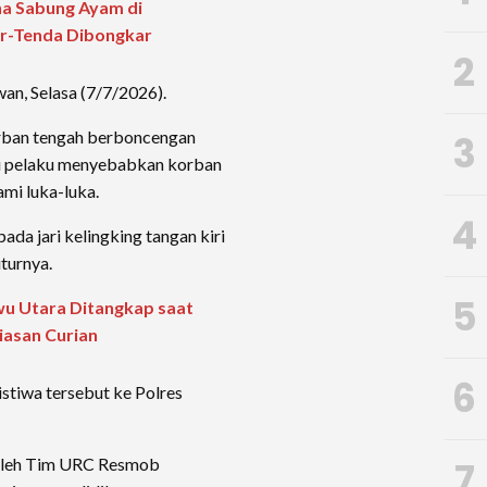
na Sabung Ayam di
r-Tenda Dibongkar
2
wan, Selasa (7/7/2026).
orban tengah berboncengan
3
i pelaku menyebabkan korban
ami luka-luka.
4
da jari kelingking tangan kiri
uturnya.
5
wu Utara Ditangkap saat
hiasan Curian
6
stiwa tersebut ke Polres
i oleh Tim URC Resmob
7