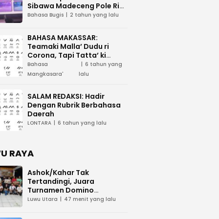
Sibawa Madeceng Pole Ri
Tau Maega e Ri Luwu Timur
Bahasa Bugis
2 tahun yang lalu
BAHASA MAKASSAR:
Teamaki Malla’ Dudu ri
Corona, Tapi Tatta’ ki
Waspada
Bahasa
6 tahun yang
Mangkasara'
lalu
SALAM REDAKSI: Hadir
Dengan Rubrik Berbahasa
Daerah
LONTARA
6 tahun yang lalu
U RAYA
Ashok/Kahar Tak
Tertandingi, Juara
Turnamen Domino
KAWASAN Cup 2026 Bawa
Luwu Utara
47 menit yang lalu
Pulang Rp15 Juta