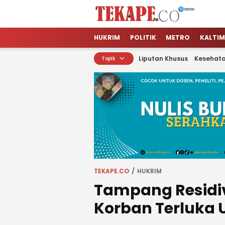
Tekape.co
Jendela Informasi Kita
HUKRIM
POLITIK
METRO
KALTIM
Liputan Khusus
Kesehat
Topik
TEKAPE.CO
HUKRIM
Tampang Residivi
Korban Terluka U