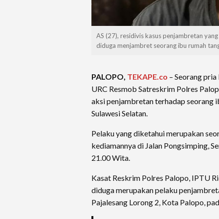
AS (27), residivis kasus penjambretan ya
diduga menjambret seorang ibu rumah tangg
PALOPO,
TEKAPE.co
– Seorang pria 
URC Resmob Satreskrim Polres Palop
aksi penjambretan terhadap seorang i
Sulawesi Selatan.
Pelaku yang diketahui merupakan seora
kediamannya di Jalan Pongsimping, Sen
21.00 Wita.
Kasat Reskrim Polres Palopo, IPTU R
diduga merupakan pelaku penjambretan
Pajalesang Lorong 2, Kota Palopo, pa