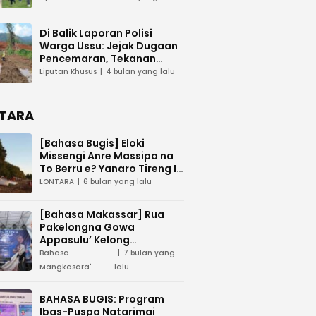
Di Balik Laporan Polisi
Warga Ussu: Jejak Dugaan
Pencemaran, Tekanan
Hukum, dan Desakan
Liputan Khusus
4 bulan yang lalu
Transparansi
TARA
[Bahasa Bugis] ‎Eloki
Missengi Anre Massipa na
To Berru e? Yanaro Tireng I
Tunue
LONTARA
6 bulan yang lalu
[Bahasa Makassar] Rua
Pakelongna Gowa
Appasulu’ Kelong
Mangkasara’ “Teai Jodota”
Bahasa
7 bulan yang
na “Tepo’ Jarung”
Mangkasara'
lalu
BAHASA BUGIS: Program
Ibas-Puspa Natarimai