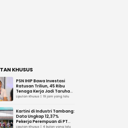
UTAN KHUSUS
PSN IHIP Bawa Investasi
Ratusan Triliun, 45 Ribu
Tenaga Kerja Jadi Taruhan
di Balik Polemik Lahan Laoli
Liputan Khusus
19 jam yang lalu
Kartini di Industri Tambang:
Data Ungkap 12,37%
Pekerja Perempuan di PT
Vale Indonesia
Liputan Khusus
4 bulan yang lalu