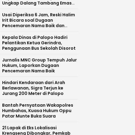
Ungkap Dalang Tambang Emas
Ilegal di Bajo Barat
Usai Diperiksa 6 Jam, Reski Halim
Irit Bicara soal Dugaan
Pencemaran Nama Baik dan
Pelecehan Profesi Wartawan
Kepala Dinas di Palopo Hadiri
Pelantikan Ketua Gerindra,
Penggunaan Bus Sekolah Disorot
Jurnalis MNC Group Tempuh Jalur
Hukum, Laporkan Dugaan
Pencemaran Nama Baik
Hindari Kendaraan dari Arah
Berlawanan, Sigra Terjun ke
Jurang 200 Meter di Palopo
Bantah Pernyataan Wakapolres
Humbahas, Kuasa Hukum Oppu
Patar Munte Buka Suara
21 Lapak di Eks Lokalisasi
Krengseng Dibongkar, Pemkab