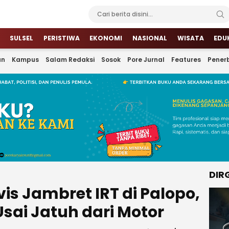
SULSEL
PERISTIWA
EKONOMI
NASIONAL
WISATA
EDU
an
Kampus
Salam Redaksi
Sosok
Pore Jurnal
Features
Penerb
DIR
s Jambret IRT di Palopo,
sai Jatuh dari Motor