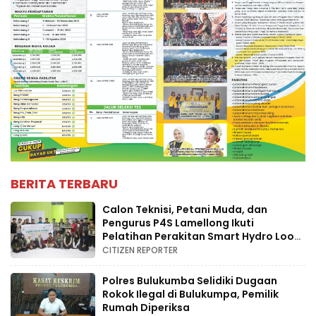
BERITA TERBARU
Calon Teknisi, Petani Muda, dan
Pengurus P4S Lamellong Ikuti
Pelatihan Perakitan Smart Hydro Loop
di Desa Kajaolaliddong
CITIZEN REPORTER
Polres Bulukumba Selidiki Dugaan
Rokok Ilegal di Bulukumpa, Pemilik
Rumah Diperiksa