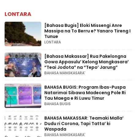
LONTARA
[Bahasa Bugis] ‎Eloki Missengi Anre
Massipa na To Berru e? Yanaro Tireng I
Tunue
LONTARA
[Bahasa Makassar] Rua Pakelongna
Gowa Appasulu’ Kelong Mangkasara’
“Teai Jodota” na “Tepo’ Jarung”
BAHASA MANGKASARA'
BAHASA BUGIS: Program Ibas-Puspa
Natarimai Sibawa Madeceng Pole Ri
Tau Maega e Ri Luwu Timur
BAHASA BUGIS
BAHASA MAKASSAR: Teamaki Malla’
Dudu ri Corona, Tapi Tatta’ ki
Waspada
BAHASA MANGKASARA'