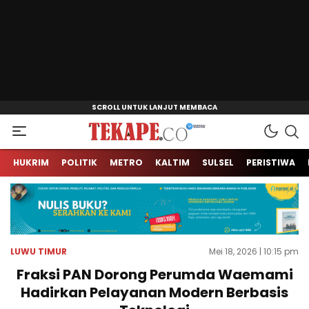
Jendela Informasi Kita
Tekape.co
HUKRIM
POLITIK
METRO
KALTIM
SULSEL
PERISTIWA
LUWU TIMUR
Mei 18, 2026 | 10:15 pm
Fraksi PAN Dorong Perumda Waemami
Hadirkan Pelayanan Modern Berbasis