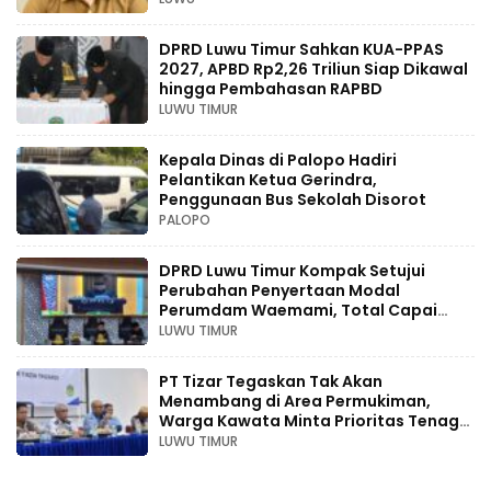
DPRD Luwu Timur Sahkan KUA-PPAS
2027, APBD Rp2,26 Triliun Siap Dikawal
hingga Pembahasan RAPBD
LUWU TIMUR
Kepala Dinas di Palopo Hadiri
Pelantikan Ketua Gerindra,
Penggunaan Bus Sekolah Disorot
PALOPO
DPRD Luwu Timur Kompak Setujui
Perubahan Penyertaan Modal
Perumdam Waemami, Total Capai
Rp131,68 Miliar Hingga 2030
LUWU TIMUR
PT Tizar Tegaskan Tak Akan
Menambang di Area Permukiman,
Warga Kawata Minta Prioritas Tenaga
Kerja Lokal
LUWU TIMUR