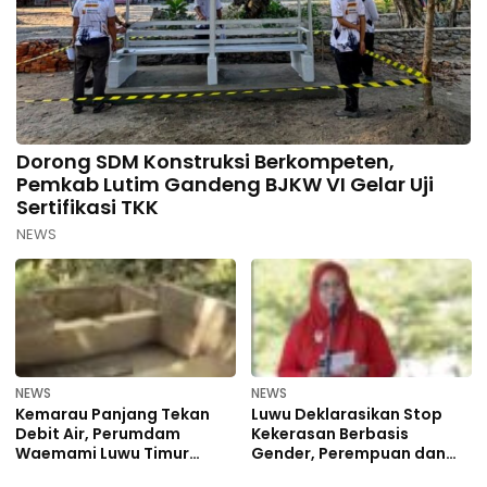
Dorong SDM Konstruksi Berkompeten,
Pemkab Lutim Gandeng BJKW VI Gelar Uji
Sertifikasi TKK
NEWS
NEWS
NEWS
Kemarau Panjang Tekan
Luwu Deklarasikan Stop
Debit Air, Perumdam
Kekerasan Berbasis
Waemami Luwu Timur
Gender, Perempuan dan
Siagakan Mobil Tangki
Anak Jadi Prioritas