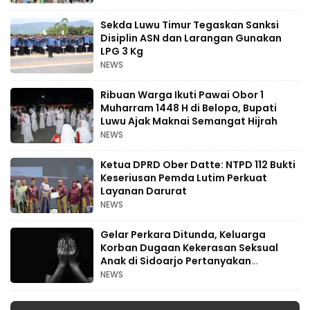
Sekda Luwu Timur Tegaskan Sanksi
Disiplin ASN dan Larangan Gunakan
LPG 3 Kg
NEWS
Ribuan Warga Ikuti Pawai Obor 1
Muharram 1448 H di Belopa, Bupati
Luwu Ajak Maknai Semangat Hijrah
NEWS
Ketua DPRD Ober Datte: NTPD 112 Bukti
Keseriusan Pemda Lutim Perkuat
Layanan Darurat
NEWS
Gelar Perkara Ditunda, Keluarga
Korban Dugaan Kekerasan Seksual
Anak di Sidoarjo Pertanyakan
Kepastian Hukum
NEWS