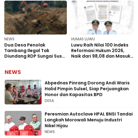
Perlindungan
NEWS
HUMAS LUWU
Dua Desa Penolak
Luwu Raih Nilai 100 Indeks
Tambang Ilegal Tak
Reformasi Hukum 2026,
Diundang RDP Sungai Suso,
Naik dari 98,08 dan Masuk
Warga Pertanyakan DPRD
Kategori AA
Luwu
NEWS
Abpednas Pinrang Dorong Andi Waris
Halid Pimpin Sulsel, Siap Perjuangkan
Honor dan Kapasitas BPD
DESA
Peresmian Autoclave HPAL BNSI Tandai
Langkah Morowali Menuju Industri
Nikel Hijau
NEWS