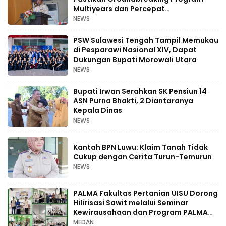
Multiyears dan Percepat
Pembangunan RS Regional
NEWS
PSW Sulawesi Tengah Tampil Memukau
di Pesparawi Nasional XIV, Dapat
Dukungan Bupati Morowali Utara
NEWS
Bupati Irwan Serahkan SK Pensiun 14
ASN Purna Bhakti, 2 Diantaranya
Kepala Dinas
NEWS
Kantah BPN Luwu: Klaim Tanah Tidak
Cukup dengan Cerita Turun-Temurun
NEWS
PALMA Fakultas Pertanian UISU Dorong
Hilirisasi Sawit melalui Seminar
Kewirausahaan dan Program PALMA
Goes to School
MEDAN