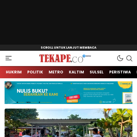
Jendela Informasi Kita
Tekape.co
HUKRIM
POLITIK
METRO
KALTIM
SULSEL
PERISTIWA