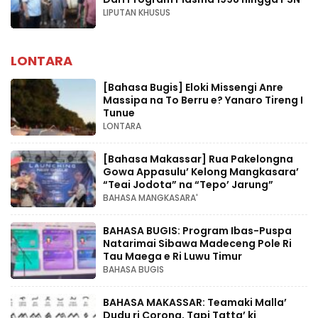
LIPUTAN KHUSUS
LONTARA
[Bahasa Bugis] ‎Eloki Missengi Anre
Massipa na To Berru e? Yanaro Tireng I
Tunue
LONTARA
[Bahasa Makassar] Rua Pakelongna
Gowa Appasulu’ Kelong Mangkasara’
“Teai Jodota” na “Tepo’ Jarung”
BAHASA MANGKASARA'
BAHASA BUGIS: Program Ibas-Puspa
Natarimai Sibawa Madeceng Pole Ri
Tau Maega e Ri Luwu Timur
BAHASA BUGIS
BAHASA MAKASSAR: Teamaki Malla’
Dudu ri Corona, Tapi Tatta’ ki