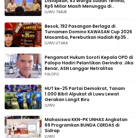
Disiapkan, 83 Warga Sudah Terima,
Rp5 Miliar Masih Menunggu di
Pengadilan
LUWU TIMUR
Besok, 192 Pasangan Berlaga di
Turnamen Domino KAWASAN Cup 2026
Masamba, Perebutkan Hadiah Rp35
Juta
LUWU UTARA
Pengamat Hukum Soroti Kepala OPD di
Palopo Hadiri Pelantikan Gerindra: Jika
Benar, ASN Langgar Netralitas
PALOPO
HUT ke-25 Partai Demokrat, Tanam
1.000 Bibit Alpukat di Luwu Lewat
Gerakan Langit Biru
LUWU
Mahasiswa KKN-PK UNHAS Angkatan
69 Programkan BUNDA CERDAS di
Sidrap
LUWU