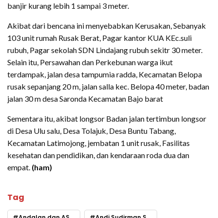
banjir kurang lebih 1 sampai 3 meter.
Akibat dari bencana ini menyebabkan Kerusakan, Sebanyak
103 unit rumah Rusak Berat, Pagar kantor KUA KEc.suli
rubuh, Pagar sekolah SDN Lindajang rubuh sekitr 30 meter.
Selain itu, Persawahan dan Perkebunan warga ikut
terdampak, jalan desa tampumia radda, Kecamatan Belopa
rusak sepanjang 20 m, jalan salla kec. Belopa 40 meter, badan
jalan 30 m desa Saronda Kecamatan Bajo barat
Sementara itu, akibat longsor Badan jalan tertimbun longsor
di Desa Ulu salu, Desa Tolajuk, Desa Buntu Tabang,
Kecamatan Latimojong, jembatan 1 unit rusak, Fasilitas
kesehatan dan pendidikan, dan kendaraan roda dua dan
empat.
(ham)
Tag
Andalan dan ASS Community
Andi Sudirman Sulaiman