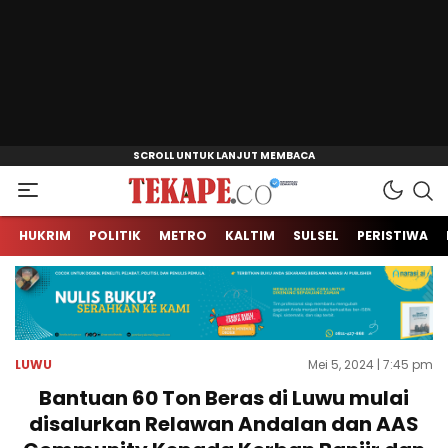
Jendela Informasi Kita
Tekape.co
HUKRIM
POLITIK
METRO
KALTIM
SULSEL
PERISTIWA
LUWU
Mei 5, 2024 | 7:45 pm
Bantuan 60 Ton Beras di Luwu mulai
disalurkan Relawan Andalan dan AAS