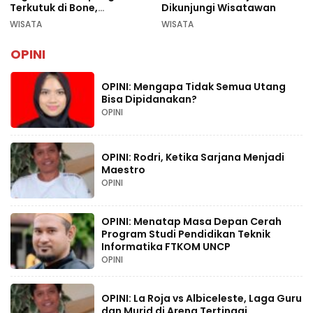
Terkutuk di Bone,
Dikunjungi Wisatawan
Rekomendasi Liburan
WISATA
WISATA
Lebaran 2026
OPINI
OPINI: Mengapa Tidak Semua Utang
Bisa Dipidanakan?
OPINI
OPINI: Rodri, Ketika Sarjana Menjadi
Maestro
OPINI
OPINI: Menatap Masa Depan Cerah
Program Studi Pendidikan Teknik
Informatika FTKOM UNCP
OPINI
OPINI: La Roja vs Albiceleste, Laga Guru
dan Murid di Arena Tertinggi