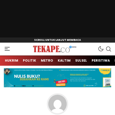
Jendela Informasi Kita
Tekape.co
HUKRIM
POLITIK
METRO
KALTIM
SULSEL
PERISTIWA