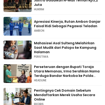
Justru Gadaikan N-Max Teman Rp3,2
Juta
HUKRIM
Apresiasi Kinerja, Rutan Ambon Ganjar
Faisal Ridi Sebagai Pegawai Teladan
AMBON
Mahasiswi Asal Sulteng Melahirkan
Saat Mudik dari Palopo ke Kampung
Halaman
PERISTIWA
Perseteruan dengan Bupati Toraja
Utara Memanas, Irma Serahkan Nama
Terduga Bandar Narkoba ke Polda
Sulsel
HEADLINE
Pentingnya Cek Domain Sebelum
Mendaftarkan Merek Usaha Secara
Online
EKOBIS