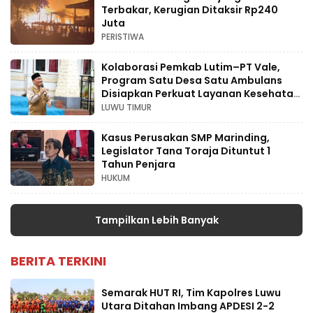
Terbakar, Kerugian Ditaksir Rp240
Juta
PERISTIWA
Kolaborasi Pemkab Lutim–PT Vale,
Program Satu Desa Satu Ambulans
Disiapkan Perkuat Layanan Kesehatan
Hingga Pelosok
LUWU TIMUR
Kasus Perusakan SMP Marinding,
Legislator Tana Toraja Dituntut 1
Tahun Penjara
HUKUM
Tampilkan Lebih Banyak
BERITA TERKINI
Semarak HUT RI, Tim Kapolres Luwu
Utara Ditahan Imbang APDESI 2-2