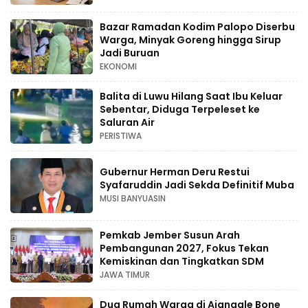
Bazar Ramadan Kodim Palopo Diserbu
Warga, Minyak Goreng hingga Sirup
Jadi Buruan
EKONOMI
Balita di Luwu Hilang Saat Ibu Keluar
Sebentar, Diduga Terpeleset ke
Saluran Air
PERISTIWA
Gubernur Herman Deru Restui
Syafaruddin Jadi Sekda Definitif Muba
MUSI BANYUASIN
Pemkab Jember Susun Arah
Pembangunan 2027, Fokus Tekan
Kemiskinan dan Tingkatkan SDM
JAWA TIMUR
Dua Rumah Warga di Ajangale Bone