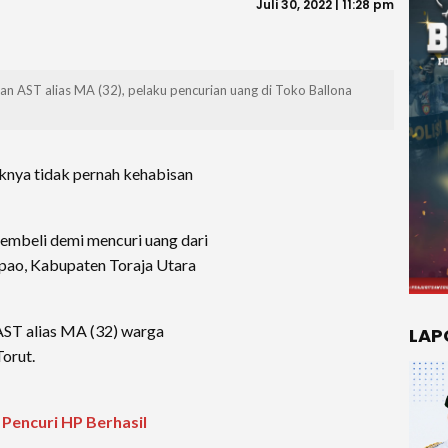
Juli 30, 2022 | 11:28 pm
n AST alias MA (32), pelaku pencurian uang di Toko Ballona
knya tidak pernah kehabisan
embeli demi mencuri uang dari
epao, Kabupaten Toraja Utara
AST alias MA (32) warga
LAP
orut.
 Pencuri HP Berhasil