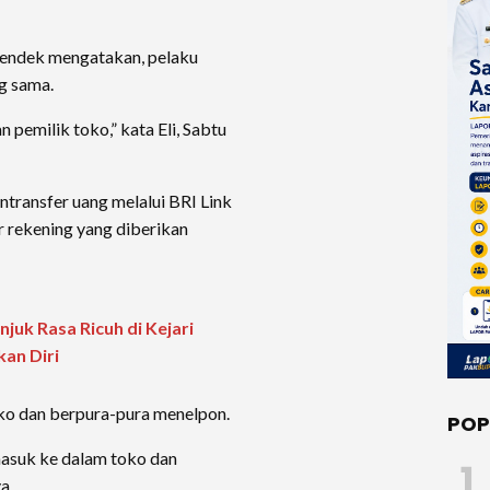
Kendek mengatakan, pelaku
g sama.
 pemilik toko,” kata Eli, Sabtu
ntransfer uang melalui BRI Link
 rekening yang diberikan
juk Rasa Ricuh di Kejari
an Diri
ko dan berpura-pura menelpon.
POP
asuk ke dalam toko dan
1
a.