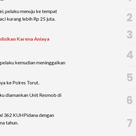
ei, pelaku menuju ke tempat
2
ci kurang lebih Rp 25 juta.
3
lisikan Karena Aniaya
4
, pelaku kemudian meninggalkan
5
ya ke Polres Torut.
aku diamankan Unit Resmob di
6
asal 362 KUHPidana dengan
7
ma tahun.