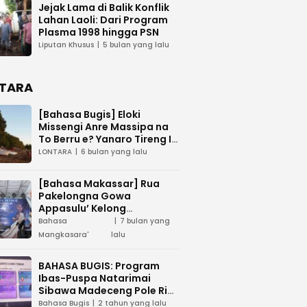
Jejak Lama di Balik Konflik
Lahan Laoli: Dari Program
Plasma 1998 hingga PSN
Liputan Khusus
5 bulan yang lalu
TARA
[Bahasa Bugis] ‎Eloki
Missengi Anre Massipa na
To Berru e? Yanaro Tireng I
Tunue
LONTARA
6 bulan yang lalu
[Bahasa Makassar] Rua
Pakelongna Gowa
Appasulu’ Kelong
Mangkasara’ “Teai Jodota”
Bahasa
7 bulan yang
na “Tepo’ Jarung”
Mangkasara'
lalu
BAHASA BUGIS: Program
Ibas-Puspa Natarimai
Sibawa Madeceng Pole Ri
Tau Maega e Ri Luwu Timur
Bahasa Bugis
2 tahun yang lalu