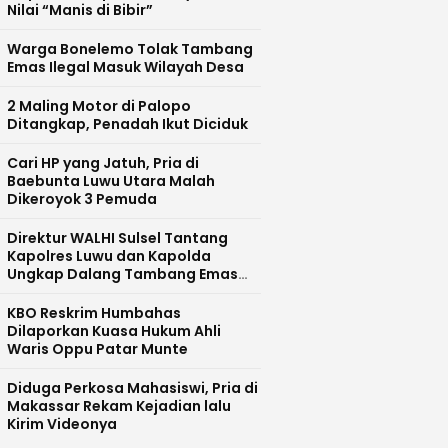
Nilai “Manis di Bibir”
Warga Bonelemo Tolak Tambang
Emas Ilegal Masuk Wilayah Desa
2 Maling Motor di Palopo
Ditangkap, Penadah Ikut Diciduk
Cari HP yang Jatuh, Pria di
Baebunta Luwu Utara Malah
Dikeroyok 3 Pemuda
Direktur WALHI Sulsel Tantang
Kapolres Luwu dan Kapolda
Ungkap Dalang Tambang Emas
Ilegal di Bajo Barat
KBO Reskrim Humbahas
Dilaporkan Kuasa Hukum Ahli
Waris Oppu Patar Munte
Diduga Perkosa Mahasiswi, Pria di
Makassar Rekam Kejadian lalu
Kirim Videonya