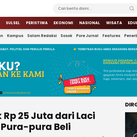
SULSEL
PERISTIWA
EKONOMI
NASIONAL
WISATA
EDU
an
Kampus
Salam Redaksi
Sosok
Pore Jurnal
Features
Penerb
DIR
 Rp 25 Juta dari Laci
Pura-pura Beli