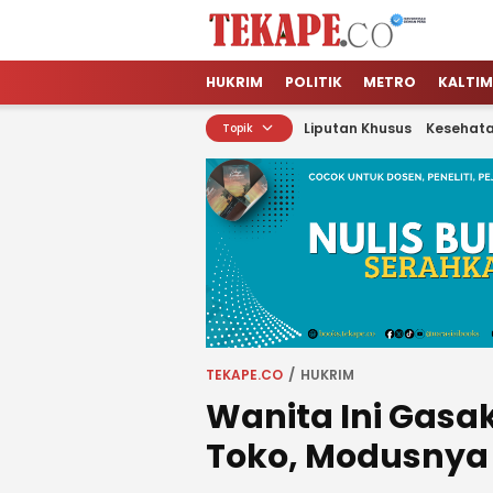
Tekape.co
Jendela Informasi Kita
HUKRIM
POLITIK
METRO
KALTIM
Liputan Khusus
Kesehat
Topik
TEKAPE.CO
HUKRIM
Wanita Ini Gasak
Toko, Modusnya 