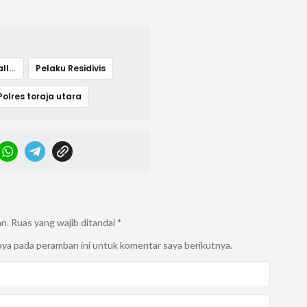
Dari Laci Toko Ballona Shop
Pelaku Residivis
Polres toraja utara
an.
Ruas yang wajib ditandai
*
aya pada peramban ini untuk komentar saya berikutnya.