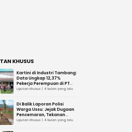
UTAN KHUSUS
Kartini di Industri Tambang:
Data Ungkap 12,37%
Pekerja Perempuan di PT
Vale Indonesia
Liputan Khusus
4 bulan yang lalu
Di Balik Laporan Polisi
Warga Ussu: Jejak Dugaan
Pencemaran, Tekanan
Hukum, dan Desakan
Liputan Khusus
4 bulan yang lalu
Transparansi