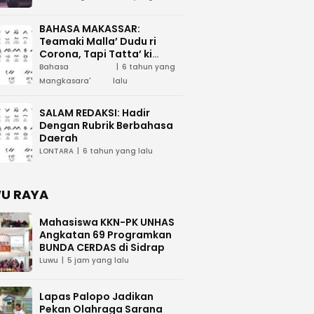
BAHASA MAKASSAR:
Teamaki Malla’ Dudu ri
Corona, Tapi Tatta’ ki
Waspada
Bahasa
6 tahun yang
Mangkasara'
lalu
SALAM REDAKSI: Hadir
Dengan Rubrik Berbahasa
Daerah
LONTARA
6 tahun yang lalu
U RAYA
Mahasiswa KKN-PK UNHAS
Angkatan 69 Programkan
BUNDA CERDAS di Sidrap
Luwu
5 jam yang lalu
Lapas Palopo Jadikan
Pekan Olahraga Sarana