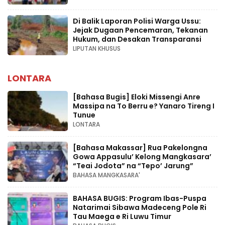
Di Balik Laporan Polisi Warga Ussu:
Jejak Dugaan Pencemaran, Tekanan
Hukum, dan Desakan Transparansi
LIPUTAN KHUSUS
LONTARA
[Bahasa Bugis] ‎Eloki Missengi Anre
Massipa na To Berru e? Yanaro Tireng I
Tunue
LONTARA
[Bahasa Makassar] Rua Pakelongna
Gowa Appasulu’ Kelong Mangkasara’
“Teai Jodota” na “Tepo’ Jarung”
BAHASA MANGKASARA'
BAHASA BUGIS: Program Ibas-Puspa
Natarimai Sibawa Madeceng Pole Ri
Tau Maega e Ri Luwu Timur