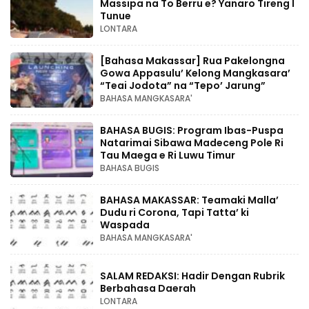
Massipa na To Berru e? Yanaro Tireng I
Tunue
LONTARA
[Bahasa Makassar] Rua Pakelongna
Gowa Appasulu’ Kelong Mangkasara’
“Teai Jodota” na “Tepo’ Jarung”
BAHASA MANGKASARA'
BAHASA BUGIS: Program Ibas-Puspa
Natarimai Sibawa Madeceng Pole Ri
Tau Maega e Ri Luwu Timur
BAHASA BUGIS
BAHASA MAKASSAR: Teamaki Malla’
Dudu ri Corona, Tapi Tatta’ ki
Waspada
BAHASA MANGKASARA'
SALAM REDAKSI: Hadir Dengan Rubrik
Berbahasa Daerah
LONTARA