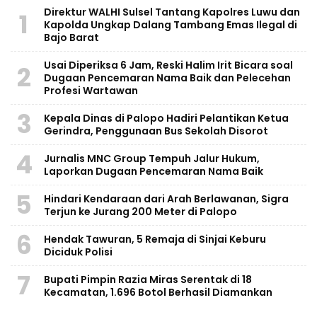
Direktur WALHI Sulsel Tantang Kapolres Luwu dan
1
Kapolda Ungkap Dalang Tambang Emas Ilegal di
Bajo Barat
Usai Diperiksa 6 Jam, Reski Halim Irit Bicara soal
2
Dugaan Pencemaran Nama Baik dan Pelecehan
Profesi Wartawan
3
Kepala Dinas di Palopo Hadiri Pelantikan Ketua
Gerindra, Penggunaan Bus Sekolah Disorot
4
Jurnalis MNC Group Tempuh Jalur Hukum,
Laporkan Dugaan Pencemaran Nama Baik
5
Hindari Kendaraan dari Arah Berlawanan, Sigra
Terjun ke Jurang 200 Meter di Palopo
6
Hendak Tawuran, 5 Remaja di Sinjai Keburu
Diciduk Polisi
7
Bupati Pimpin Razia Miras Serentak di 18
Kecamatan, 1.696 Botol Berhasil Diamankan