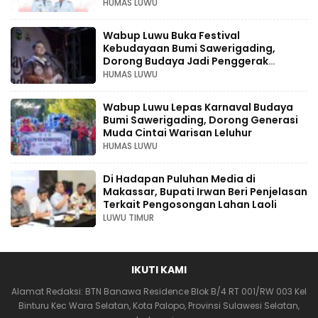
HUMAS LUWU
Wabup Luwu Buka Festival
Kebudayaan Bumi Sawerigading,
Dorong Budaya Jadi Penggerak
Ekonomi Kreatif
HUMAS LUWU
Wabup Luwu Lepas Karnaval Budaya
Bumi Sawerigading, Dorong Generasi
Muda Cintai Warisan Leluhur
HUMAS LUWU
Di Hadapan Puluhan Media di
Makassar, Bupati Irwan Beri Penjelasan
Terkait Pengosongan Lahan Laoli
LUWU TIMUR
IKUTI KAMI
Alamat Redaksi: BTN Banawa Residence Blok B/4 RT 001/RW 003 Kel
Binturu Kec Wara Selatan, Kota Palopo, Provinsi Sulawesi Selatan,