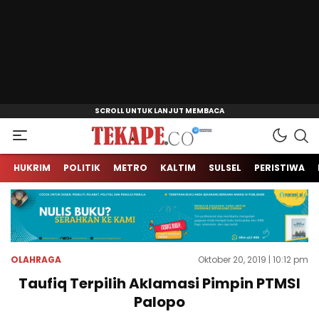
Jendela Informasi Kita
Tekape.co
HUKRIM
POLITIK
METRO
KALTIM
SULSEL
PERISTIWA
OLAHRAGA
Oktober 20, 2019 | 10:12 pm
Taufiq Terpilih Aklamasi Pimpin PTMSI
Palopo