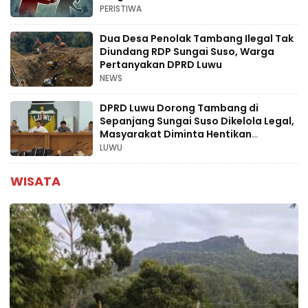
PERISTIWA
Dua Desa Penolak Tambang Ilegal Tak
Diundang RDP Sungai Suso, Warga
Pertanyakan DPRD Luwu
NEWS
DPRD Luwu Dorong Tambang di
Sepanjang Sungai Suso Dikelola Legal,
Masyarakat Diminta Hentikan
Aktivitas Ilegal
LUWU
WISATA