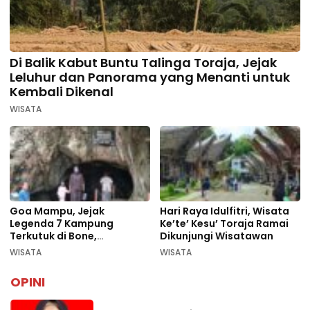
Di Balik Kabut Buntu Talinga Toraja, Jejak
Leluhur dan Panorama yang Menanti untuk
Kembali Dikenal
WISATA
Goa Mampu, Jejak
Hari Raya Idulfitri, Wisata
Legenda 7 Kampung
Ke’te’ Kesu’ Toraja Ramai
Terkutuk di Bone,
Dikunjungi Wisatawan
Rekomendasi Liburan
WISATA
WISATA
Lebaran 2026
OPINI